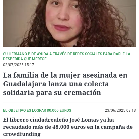
La rosa de los vientos
Caso
Extremadura
Virales
Gente viajera
Retornados
Galicia
Televisión
Como el perro y el gat
Equipo de investigaci
La Rioja
Elecciones
Operación Viuda Negr
Navarra
País Vasco
SU HERMANO PIDE AYUDA A TRAVÉS DE REDES SOCIALES PARA DARLE LA
DESPEDIDA QUE MERECE
02/07/2025 15:17
La familia de la mujer asesinada en
Guadalajara lanza una colecta
solidaria para su cremación
EL OBJETIVO ES LOGRAR 80.000 EUROS
23/06/2025 08:13
El librero ciudadrealeño José Lomas ya ha
recaudado más de 48.000 euros en la campaña de
crowdfunding