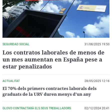
La rosa de los vientos
Caso
Extremadura
Virales
Gente viajera
Retornados
Galicia
Televisión
Como el perro y el gat
Equipo de investigaci
La Rioja
Elecciones
Operación Viuda Negr
Navarra
País Vasco
SEGURIDAD SOCIAL
31/08/2025 19:50
Los contratos laborales de menos de
un mes aumentan en España pese a
estar penalizados
ACTUALITAT
28/05/2025 12:16
El 70% dels primers contractes laborals dels
graduats de la URV duren menys d'un any
GLOVO CONTRACTARÀ ELS SEUS TREBALLADORS
02/12/2024 20:41