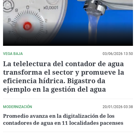
La rosa de los vientos
Caso
Extremadura
Virales
Gente viajera
Retornados
Galicia
Televisión
Como el perro y el gat
Equipo de investigaci
La Rioja
Elecciones
Operación Viuda Negr
Navarra
País Vasco
VEGA BAJA
03/06/2026 13:50
La telelectura del contador de agua
transforma el sector y promueve la
eficiencia hídrica. Bigastro da
ejemplo en la gestión del agua
MODERNIZACIÓN
20/01/2026 03:38
Promedio avanza en la digitalización de los
contadores de agua en 11 localidades pacenses