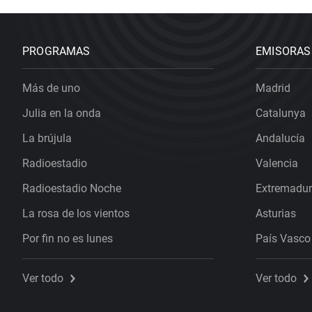
PROGRAMAS
EMISORAS
Más de uno
Madrid
Julia en la onda
Catalunya
La brújula
Andalucía
Radioestadio
Valencia
Radioestadio Noche
Extremadu
La rosa de los vientos
Asturias
Por fin no es lunes
País Vasco
Ver todo
Ver todo