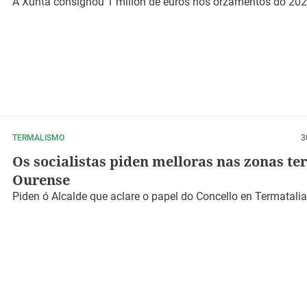
A Xunta consignou 1 millón de euros nos orzamentos do 20
TERMALISMO
3
Os socialistas piden melloras nas zonas te
Ourense
Piden ó Alcalde que aclare o papel do Concello en Termatalia