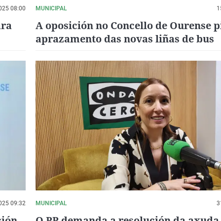
025 08:00
MUNICIPAL
1
ara
A oposición no Concello de Ourense p
aprazamento das novas liñas de bus
025 09:32
MUNICIPAL
3
ción
O PP demanda a resolución da axuda