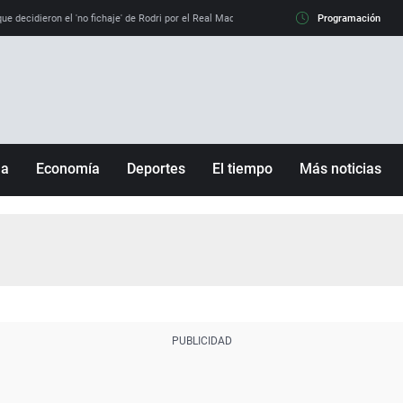
e decidieron el 'no fichaje' de Rodri por el Real Madrid y su 'sí' al Barça
Programación
La llamada de
ña
Economía
Deportes
El tiempo
Más noticias
Fútbol
Sociedad
Baloncesto
Mundo
Tenis
Salud
Motor
Cultura
Ciencia y Tecnología
adrid
Gastronomía
nciana
Medio ambiente