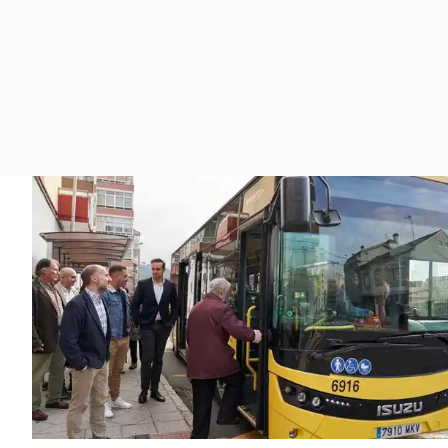
La rosa de los vientos
Caso
Extremadura
Gente viajera
Retornados
Galicia
Como el perro y el
Equipo de investigación
La Rioja
gato
Operación Viuda
Navarra
Negra
País Vasco