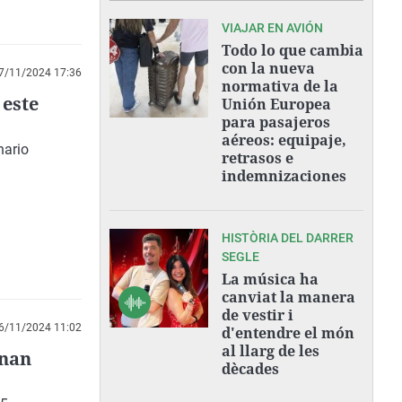
VIAJAR EN AVIÓN
Todo lo que cambia
con la nueva
7/11/2024 17:36
normativa de la
este
Unión Europea
para pasajeros
aéreos: equipaje,
nario
retrasos e
indemnizaciones
HISTÒRIA DEL DARRER
SEGLE
La música ha
canviat la manera
de vestir i
6/11/2024 11:02
d'entendre el món
al llarg de les
inan
dècades