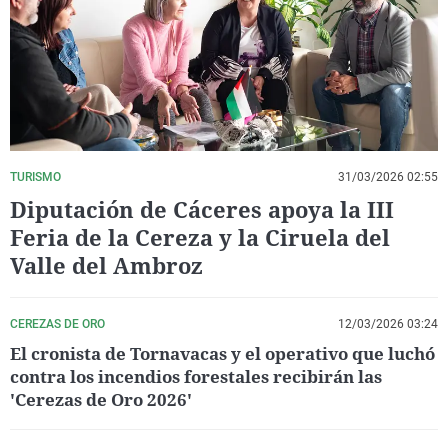
La rosa de los vientos
Caso
Extremadura
Virales
Gente viajera
Retornados
Galicia
Televisión
Como el perro y el gat
Equipo de investigaci
La Rioja
Elecciones
Operación Viuda Negr
Navarra
País Vasco
TURISMO
31/03/2026 02:55
Diputación de Cáceres apoya la III
Feria de la Cereza y la Ciruela del
Valle del Ambroz
CEREZAS DE ORO
12/03/2026 03:24
El cronista de Tornavacas y el operativo que luchó
contra los incendios forestales recibirán las
'Cerezas de Oro 2026'