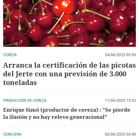
La rosa de los vientos
Caso
Extremadura
Virales
Gente viajera
Retornados
Galicia
Televisión
Como el perro y el gat
Equipo de investigaci
La Rioja
Elecciones
Operación Viuda Negr
Navarra
País Vasco
CEREZA
24/06/2025 03:59
Arranca la certificación de las picotas
del Jerte con una previsión de 3.000
toneladas
PRODUCCIÓN DE CEREZA
11/06/2025 13:32
Enrique Simó (productor de cereza) : "Se pierde
la ilusión y no hay relevo generacional"
CERECERA
02/06/2025 03:40