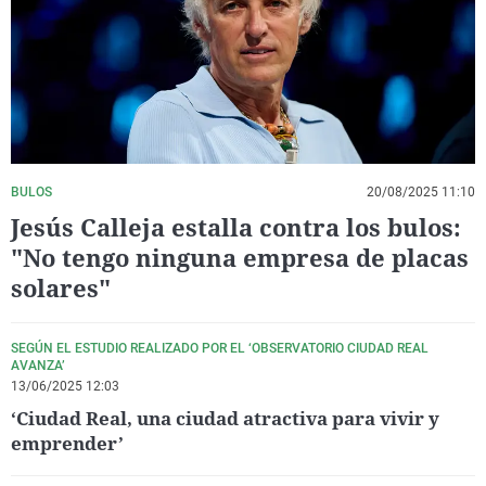
La rosa de los vientos
Caso
Extremadura
Virales
Gente viajera
Retornados
Galicia
Televisión
Como el perro y el gat
Equipo de investigaci
La Rioja
Elecciones
Operación Viuda Negr
Navarra
País Vasco
BULOS
20/08/2025 11:10
Jesús Calleja estalla contra los bulos:
"No tengo ninguna empresa de placas
solares"
SEGÚN EL ESTUDIO REALIZADO POR EL ‘OBSERVATORIO CIUDAD REAL
AVANZA’
13/06/2025 12:03
‘Ciudad Real, una ciudad atractiva para vivir y
emprender’