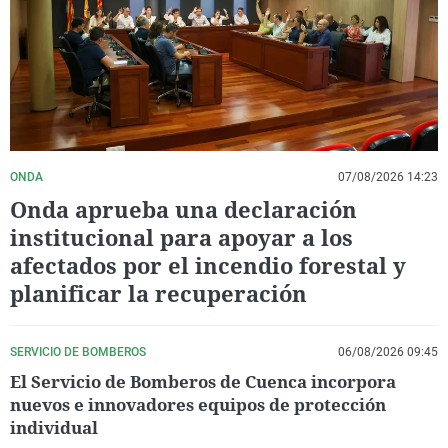
La rosa de los vientos
Caso
Extremadura
Virales
Gente viajera
Retornados
Galicia
Televisión
Como el perro y el gat
Equipo de investigaci
La Rioja
Elecciones
Operación Viuda Negr
Navarra
País Vasco
ONDA
07/08/2026 14:23
Onda aprueba una declaración
institucional para apoyar a los
afectados por el incendio forestal y
planificar la recuperación
SERVICIO DE BOMBEROS
06/08/2026 09:45
El Servicio de Bomberos de Cuenca incorpora
nuevos e innovadores equipos de protección
individual