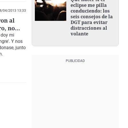
eclipse me pilla
conduciendo: los
4/04/2013 13:33
seis consejos de la
ron al
DGT para evitar
ro, no
distracciones al
volante
padre'
 doy mi
ngre'. Y nos
donase, junto
n.