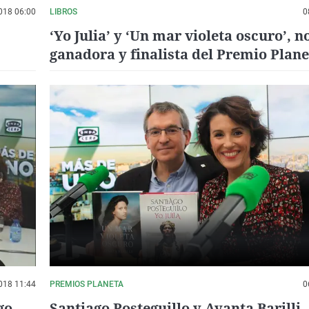
018 06:00
LIBROS
0
‘Yo Julia’ y ‘Un mar violeta oscuro’, n
ganadora y finalista del Premio Plane
ya en librerías
018 11:44
PREMIOS PLANETA
0
go
Santiago Posteguillo y Ayanta Barilli