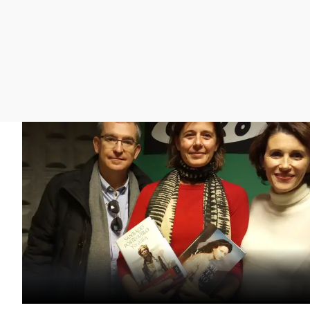
La rosa de los vientos
Caso
Extremadura
Gente viajera
Retornados
Galicia
Como el perro y el
Equipo de investigación
La Rioja
gato
Operación Viuda
Navarra
Negra
País Vasco