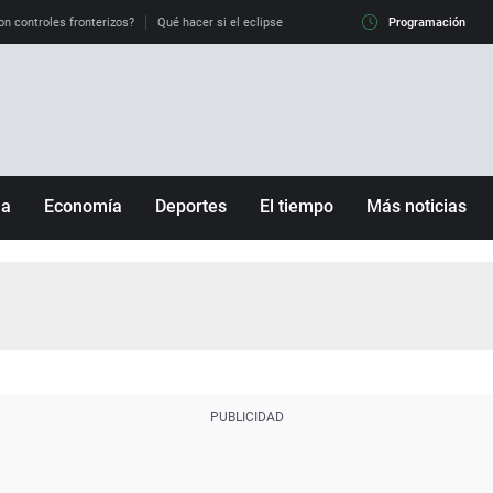
on controles fronterizos?
Qué hacer si el eclipse me pilla conduciendo
Programación
Qué tiempo 
ña
Economía
Deportes
El tiempo
Más noticias
Fútbol
Sociedad
Baloncesto
Mundo
Tenis
Salud
Motor
Cultura
Ciencia y Tecnología
adrid
Gastronomía
nciana
Medio ambiente