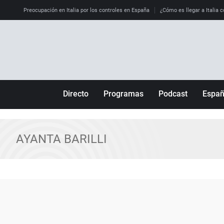
Preocupación en Italia por los controles en España
¿Cómo es llegar a Italia c
Directo
Programas
Podcast
Espa
Más de uno
Los Perseguidos
Andalucía
Por fin
Malas decisiones
Aragón
AYANTA BARILLI
Julia en la onda
Expedientes del más allá
Baleares
La brújula
El viaje del Guernica
Cantabria
Radioestadio
Invisibles
Cataluña
Radioestadio noche
Prohibido morirse
Comunidad de M
El colegio invisible
Esto no ha pasado
Comunitat Vale