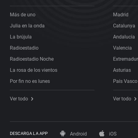
Más de uno
Madrid
Julia en la onda
Catalunya
La brújula
Andalucía
Radioestadio
Valencia
Radioestadio Noche
Extremadu
La rosa de los vientos
Asturias
Por fin no es lunes
País Vasco
Ver todo
Ver todo
DESCARGA LA APP
Android
iOS