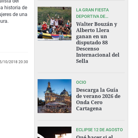
lista del
a historia de
LA GRAN FIESTA
ujeres de una
DEPORTIVA DE
ura.
ASTURIAS
Walter Bouzán y
Alberto Llera
ganan en un
disputado 88
Descenso
Internacional del
Sella
5/10/2018 20:30
OCIO
Descarga la Guía
de verano 2026 de
Onda Cero
Cartagena
ECLIPSE 12 DE AGOSTO
Qué hacer si el