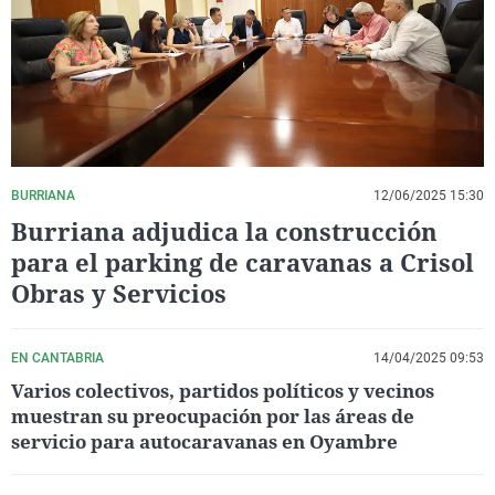
La rosa de los vientos
Caso
Extremadura
Virales
Gente viajera
Retornados
Galicia
Televisión
Como el perro y el gat
Equipo de investigaci
La Rioja
Elecciones
Operación Viuda Negr
Navarra
País Vasco
BURRIANA
12/06/2025 15:30
Burriana adjudica la construcción
para el parking de caravanas a Crisol
Obras y Servicios
EN CANTABRIA
14/04/2025 09:53
Varios colectivos, partidos políticos y vecinos
muestran su preocupación por las áreas de
servicio para autocaravanas en Oyambre