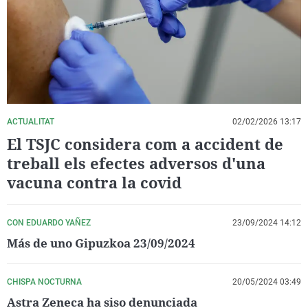
La rosa de los vientos
Caso
Extremadura
Virales
Gente viajera
Retornados
Galicia
Televisión
Como el perro y el gat
Equipo de investigaci
La Rioja
Elecciones
Operación Viuda Negr
Navarra
País Vasco
ACTUALITAT
02/02/2026 13:17
El TSJC considera com a accident de
treball els efectes adversos d'una
vacuna contra la covid
CON EDUARDO YAÑEZ
23/09/2024 14:12
Más de uno Gipuzkoa 23/09/2024
CHISPA NOCTURNA
20/05/2024 03:49
Astra Zeneca ha siso denunciada