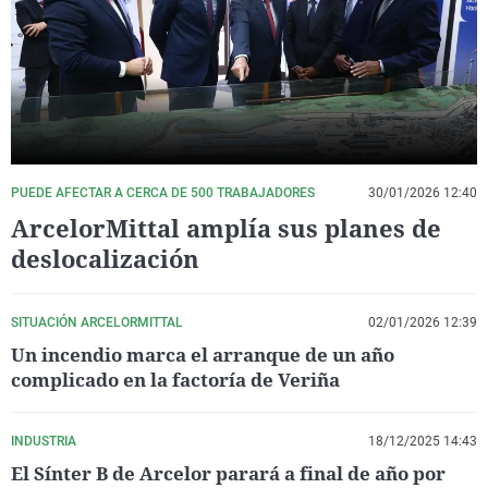
La rosa de los vientos
Caso
Extremadura
Virales
Gente viajera
Retornados
Galicia
Televisión
Como el perro y el gat
Equipo de investigaci
La Rioja
Elecciones
Operación Viuda Negr
Navarra
País Vasco
PUEDE AFECTAR A CERCA DE 500 TRABAJADORES
30/01/2026 12:40
ArcelorMittal amplía sus planes de
deslocalización
SITUACIÓN ARCELORMITTAL
02/01/2026 12:39
Un incendio marca el arranque de un año
complicado en la factoría de Veriña
INDUSTRIA
18/12/2025 14:43
El Sínter B de Arcelor parará a final de año por