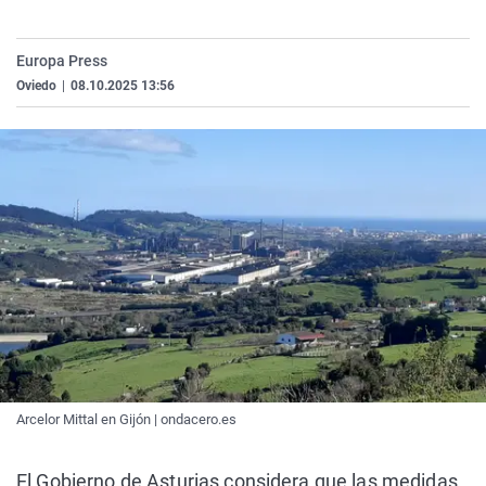
La rosa de los vientos
Caso
Extremadura
Virales
Gente viajera
Retornados
Galicia
Televisión
Europa Press
Oviedo
|
08.10.2025 13:56
Como el perro y el gat
Equipo de investigaci
La Rioja
Elecciones
Operación Viuda Negr
Navarra
País Vasco
Arcelor Mittal en Gijón | ondacero.es
El Gobierno de Asturias considera que las medidas