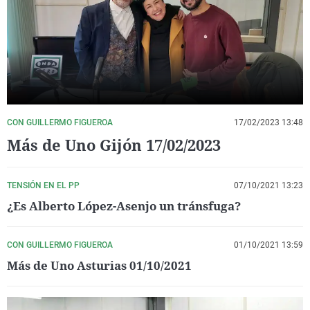
La rosa de los vientos
Caso
Extremadura
Virales
Gente viajera
Retornados
Galicia
Televisión
Como el perro y el gat
Equipo de investigaci
La Rioja
Elecciones
Operación Viuda Negr
Navarra
País Vasco
CON GUILLERMO FIGUEROA
17/02/2023 13:48
Más de Uno Gijón 17/02/2023
TENSIÓN EN EL PP
07/10/2021 13:23
¿Es Alberto López-Asenjo un tránsfuga?
CON GUILLERMO FIGUEROA
01/10/2021 13:59
Más de Uno Asturias 01/10/2021