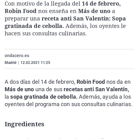
Con motivo de la llegada del
14 de febrero,
La rosa de los vientos
Caso
Extremadura
Virales
Robin Food
nos enseña en
Más de uno
a
Gente viajera
Retornados
Galicia
Televisión
preparar una
receta anti San Valentín: Sopa
gratinada de cebolla.
Además, los oyentes le
Como el perro y el gat
Equipo de investigaci
La Rioja
Elecciones
hacen sus consultas culinarias.
Operación Viuda Negr
Navarra
País Vasco
ondacero.es
Madrid
|
12.02.2021 11:25
A dos días del 14 de febrero,
Robin Food
nos da en
Más de uno
una de sus
recetas anti San Valentín,
la
sopa gratinada de cebolla.
Además, ayuda a los
oyentes del programa con sus consultas culinarias.
Ingredientes