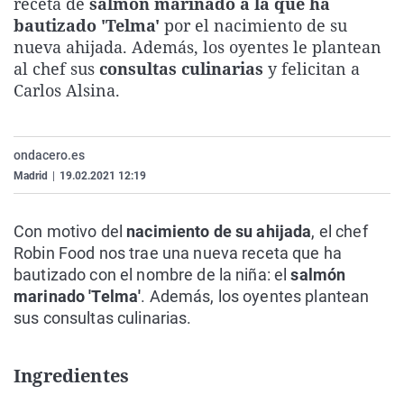
receta de
salmón marinado a la que ha
La rosa de los vientos
Caso
Extremadura
Virales
bautizado 'Telma'
por el nacimiento de su
nueva ahijada. Además, los oyentes le plantean
Gente viajera
Retornados
Galicia
Televisión
al chef sus
consultas culinarias
y felicitan a
Como el perro y el gat
Equipo de investigaci
La Rioja
Elecciones
Carlos Alsina.
Operación Viuda Negr
Navarra
País Vasco
ondacero.es
Madrid
|
19.02.2021 12:19
Con motivo del
nacimiento de su ahijada
, el chef
Robin Food nos trae una nueva receta que ha
bautizado con el nombre de la niña: el
salmón
marinado 'Telma'
. Además, los oyentes plantean
sus consultas culinarias.
Ingredientes