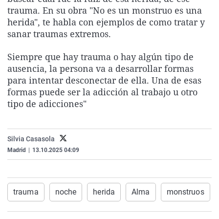
La rosa de los vientos
Caso
Extremadura
Virales
trauma. En su obra "No es un monstruo es una
herida", te habla con ejemplos de como tratar y
Gente viajera
Retornados
Galicia
Televisión
sanar traumas extremos.
Como el perro y el gat
Equipo de investigaci
La Rioja
Elecciones
Siempre que hay trauma o hay algún tipo de
Operación Viuda Negr
Navarra
ausencia, la persona va a desarrollar formas
País Vasco
para intentar desconectar de ella. Una de esas
formas puede ser la adicción al trabajo u otro
tipo de adicciones"
Silvia Casasola
Madrid
|
13.10.2025 04:09
trauma
noche
herida
Alma
monstruos