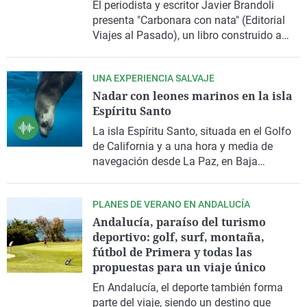
El periodista y escritor
Javier Brandoli
presenta
"Carbonara con nata"
(Editorial
Viajes al Pasado), un libro construido a
partir de sus 16 años como corresponsal a
lo largo de más de 90 países del mundo y
UNA EXPERIENCIA SALVAJE
viviendo en un buen puñado de ellos. La
Nadar con leones marinos en la isla
obra utiliza la metáfora de la carbonara
Espíritu Santo
para reflexionar sobre la diversidad de
miradas, la empatía y
la importancia de
La isla Espíritu Santo, situada en el
Golfo
viajar como herramienta para comprender
de California
y a una hora y media de
otras realidades
. Un libro que nos provoca
navegación desde La Paz, en
Baja
con interrogantes y se propone
hacernos
California Sur (México)
, es uno de los
dudar de las certezas que tenemos sobre
lugares donde se puede practicar
snorkel
el mundo
.
PLANES DE VERANO EN ANDALUCÍA
con leones marinos
. En Gente viajera,
Andalucía, paraíso del turismo
Mariano López
propone este destino
deportivo: golf, surf, montaña,
salvaje y explica cómo se desarrolla esta
fútbol de Primera y todas las
actividad, así como la posibilidad de
propuestas para un viaje único
completar la experiencia nadando junto al
tiburón ballena
en determinadas épocas
En Andalucía, el deporte también forma
del año.
parte del viaje, siendo un destino que