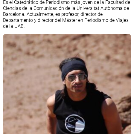
Es el Catedrático de Periodismo más joven de la Facultad de
La rosa de los vie
Caso
Extremadura
Virales
Ciencias de la Comunicación de la Universitat Autònoma de
Barcelona. Actualmente, es profesor, director de
Gente viajera
Retornados
Galicia
Televisión
Departamento y director del Máster en Periodismo de Viajes
Como el perro y el
Equipo de investi
La Rioja
Elecciones
de la UAB.
Operación Viuda 
Navarra
País Vasco