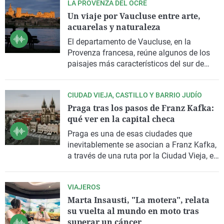
LA PROVENZA DEL OCRE
Norcia, Subiaco y Cassino siguiendo los
Un viaje por Vaucluse entre arte,
pasos del patrón de Europa.
acuarelas y naturaleza
El departamento de
Vaucluse
, en la
Provenza
francesa, reúne algunos de los
paisajes
más característicos del sur de
Francia
y es conocido por sus yacimientos
de
ocre natural
, materia prima con la que
CIUDAD VIEJA, CASTILLO Y BARRIO JUDÍO
se elaboran acuarelas utilizadas por
Praga tras los pasos de Franz Kafka:
aficionados y artistas de todo el mundo.
qué ver en la capital checa
Un recorrido lleno de pintura, arte y belleza
con
Enrique Domínguez Uceta
.
Praga
es una de esas ciudades que
inevitablemente se asocian a
Franz Kafka
,
a través de una ruta por la Ciudad Vieja, el
Castillo y el barrio judío. En Gente viajera,
Sandra Martín
propone descubrir la Ciudad
VIAJEROS
Vieja, el Castillo, el puente de Carlos y el
Marta Insausti, "La motera", relata
barrio judío siguiendo el legado del autor
su vuelta al mundo en moto tras
de La metamorfosis, a través de los
superar un cáncer
lugares que marcaron su vida y que hoy