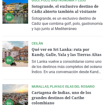
GOLF, POLO, GASTRONOMÍA Y LUJO
una amplia red de caminos para recorrer
Sotogrande, el exclusivo destino de
en bicicleta. En el espacio dedicado a los
Cádiz abierto también al visitante
viajes en bicicleta de
TURICLETA
en Gente
viajera,
Alberto Gómez-Chacón
,
CEO
de la
Sotogrande
, es un exclusivo destino de
compañía, presentó algunos de los
Cádiz
que combina golf, polo, gastronomía
principales atractivos de este destino y las
y lujo junto al
Mediterráneo
iniciativas impulsadas para facilitar el
cicloturismo.
CEILÁN
Qué ver en Sri Lanka: ruta por
Kandy, Galle, Yala y las Tierras Altas
Sri Lanka
vuelve a consolidarse como uno
de los destinos más completos del
océano
Índico
. En una conversación desde
Kandy
,
la periodista
Elena del Amo
recorre
algunos de los principales atractivos de
MURALLAS, PLAYAS E ISLAS DEL ROSARIO
esta isla situada al sureste de la India,
Cartagena de Indias, uno de los
combinando patrimonio, naturaleza,
grandes destinos del Caribe
historia y diversidad cultural. Un viaje entre
colombiano
templos, naturaleza y plantaciones de té