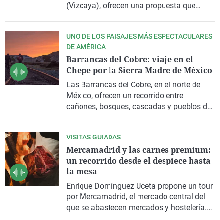
(Vizcaya), ofrecen una propuesta que
combina alojamiento, gastronomía y
naturaleza en plena
Reserva de la Biosfera
UNO DE LOS PAISAJES MÁS ESPECTACULARES
de Urdaibai
. El establecimiento acaba de
DE AMÉRICA
recibir una recomendación de la
Guía
Barrancas del Cobre: viaje en el
Michelín
, un reconocimiento concedido
Chepe por la Sierra Madre de México
entre la visita de
Enrique Domínguez Uceta
y la emisión de este reportaje.
Las Barrancas del Cobre
, en el norte de
México
, ofrecen un recorrido entre
cañones, bosques, cascadas y pueblos de
la Sierra Madre, en lo que
Ángel Martínez
Bermejo
define como uno de los paisajes
VISITAS GUIADAS
más espectaculares del continente
Mercamadrid y las carnes premium:
americano. Un paisaje excepcional que
un recorrido desde el despiece hasta
puede disfrutarse en tren.
la mesa
Enrique Domínguez Uceta
propone un tour
por
Mercamadrid
, el mercado central del
que se abastecen mercados y hostelería.
Una incursión a un lugar restringido a los