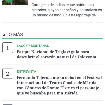
en la
antigua Ceilán.
Cartagena de Indias
reúne patrimonio
histórico, playas caribeñas y naturaleza en
un mismo destino. En este reportaje de
Gente viajera
, el programa de viajes de
Onda Cero que se emite los sábados y
domingos de 12:00 a 14:00 horas,
LO MÁS
presentado por Carles Lamelo,
Enrique
Domínguez Uceta
recorre la ciudad
LAGOS Y MONTAÑAS
colombiana y explica por qué se ha
consolidado como uno de los
grandes
Parque Nacional de Triglav: guía para
destinos
turísticos de América. El audio
descubrir el corazón natural de Eslovenia
completo puede escucharse en Gente
viajera.
ENTREVISTA
Fernando Tejero, ante su debut en el Festival
Internacional de Teatro Clásico de Mérida
con Cómicos de Roma: "Éste es el personaje
que yo buscaba para ir a Mérida".