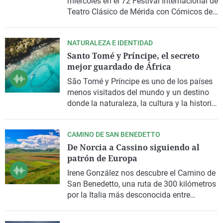
miércoles en el
72 Festival Internacional de
Teatro Clásico de Mérida
con
Cómicos de
Roma
, una comedia escrita por
David
Mamet
que se representará del 5 al 9 de
NATURALEZA E IDENTIDAD
agosto. En Gente viajera, Tejero y el
Santo Tomé y Príncipe, el secreto
director del certamen,
Jesús Cimarro
,
mejor guardado de África
repasan la actualidad de una edición que
alcanza su ecuador con cifras récord de
São Tomé y Príncipe
es uno de los países
asistencia y una programación que
menos visitados del mundo y un destino
combina teatro, danza y musicales.
donde la naturaleza, la cultura y la historia
conviven con playas y gastronomía. Así lo
explica
Héctor Aguilar
, fundador de
The
CAMINO DE SAN BENEDETTO
Travel Coach
, durante esta entrevista en la
De Norcia a Cassino siguiendo al
que propone recorrer el archipiélago a
patrón de Europa
través de
experiencias
que permitan
conocer su
identidad
, más allá de sus
Irene González
nos descubre el
Camino de
playas, en una invitación a viajar de forma
San Benedetto
, una ruta de 300 kilómetros
más pausada y consciente.
por la
Italia
más desconocida entre
monasterios, pueblos con encanto,
naturaleza y gastronomía. Un recorrido por