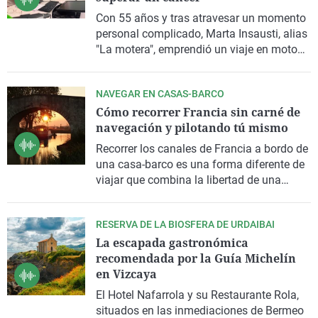
forman parte del paisaje de la ciudad.
Con 55 años y tras atravesar un momento
personal complicado,
Marta Insausti
, alias
"La motera"
, emprendió un viaje en
moto
con un único objetivo: llegar a la
Fundación Vicente Ferrer
, en el sur de La
NAVEGAR EN CASAS-BARCO
India. Lo que inicialmente iba a ser un
Cómo recorrer Francia sin carné de
viaje de uno o dos meses acabó
navegación y pilotando tú mismo
convirtiéndose en una
vuelta al mundo
de
un año, interrumpida por la pandemia y
Recorrer los
canales de Francia
a bordo de
completada finalmente en octubre de
una
casa-barco
es una forma diferente de
2022.
viajar que combina la libertad de una
autocaravana con la experiencia de
navegar.
Elena del Amo
ha vivido la
RESERVA DE LA BIOSFERA DE URDAIBAI
experiencia y sabe de primera mano que
La escapada gastronómica
este tipo de embarcaciones pueden
recomendada por la Guía Michelín
pilotarse
sin carné
ni experiencia previa,
en Vizcaya
tras una breve formación inicial antes de
zarpar.
El
Hotel Nafarrola
y su
Restaurante Rol
a,
situados en las inmediaciones de
Bermeo