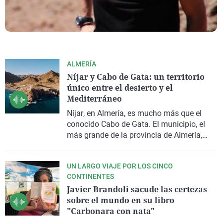
ALMERÍA
Níjar y Cabo de Gata: un territorio
único entre el desierto y el
Mediterráneo
Níjar
, en
Almería
, es mucho más que el
conocido Cabo de Gata. El municipio, el
más grande de la provincia de Almería,
ocupa un extenso territorio entre el
desierto, la sierra y el Mediterráneo. Como
UN LARGO VIAJE POR LOS CINCO
explica
Enrique Domínguez Uceta
, es una
CONTINENTES
tierra con una personalidad propia y con
Javier Brandoli sacude las certezas
paisajes que justifican el viaje
.
sobre el mundo en su libro
"Carbonara con nata"