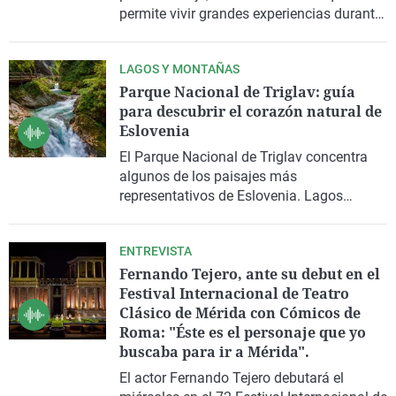
permite vivir grandes experiencias durante
todo el año, también en verano.
LAGOS Y MONTAÑAS
Parque Nacional de Triglav: guía
para descubrir el corazón natural de
Eslovenia
El
Parque Nacional de Triglav
concentra
algunos de los paisajes más
representativos de
Eslovenia
. Lagos
glaciares, gargantas, montañas, bosques y
rutas de senderismo forman parte de este
ENTREVISTA
espacio natural situado en los
Alpes
Fernando Tejero, ante su debut en el
Julianos
Y que ocupa cerca del 4% del
Festival Internacional de Teatro
territorio del país. Lo recorremos con
Clásico de Mérida con Cómicos de
Enrique Domínguez Uceta
.
Roma: "Éste es el personaje que yo
buscaba para ir a Mérida".
El actor
Fernando Tejero
debutará el