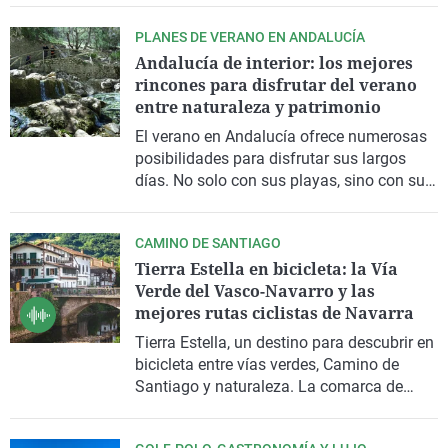
particulares, pero que
puede visitarse con
PLANES DE VERANO EN ANDALUCÍA
guía
. Aquí conocemos el origen de las
Andalucía de interior: los mejores
carnes premium
que luego llegan a la
rincones para disfrutar del verano
mesa en un suculento colofón a la parrilla
entre naturaleza y patrimonio
en
Tarancón
, en la provincia de Cuenca.
El verano en Andalucía ofrece numerosas
posibilidades para disfrutar sus largos
días. No solo con sus playas, sino con sus
propuestas de interior no tan conocidas
por sus visitantes y que pueden convertir
CAMINO DE SANTIAGO
las vacaciones en una experiencia
Tierra Estella en bicicleta: la Vía
inolvidable.
Verde del Vasco-Navarro y las
mejores rutas ciclistas de Navarra
Tierra Estella
, un destino para descubrir en
bicicleta entre vías verdes,
Camino de
Santiago
y naturaleza. La comarca de
Tierra
Estella-Lizarralde
a, en el suroeste de
Navarra, reúne naturaleza, patrimonio y