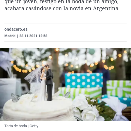
que un joven, testigo en la boda de un amigo,
La rosa de los vientos
Caso
Extremadura
Virales
acabara casándose con la novia en Argentina.
Gente viajera
Retornados
Galicia
Televisión
Como el perro y el gat
Equipo de investigaci
La Rioja
Elecciones
ondacero.es
Operación Viuda Negr
Navarra
Madrid
|
28.11.2021 12:58
País Vasco
Tarta de boda | Getty