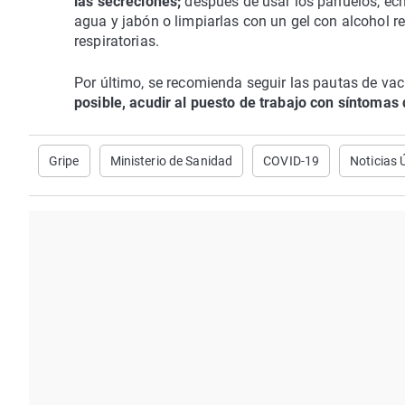
las secreciones;
después de usar los pañuelos, ech
agua y jabón o limpiarlas con un gel con alcohol 
respiratorias.
Por último, se recomienda seguir las pautas de va
posible, acudir al puesto de trabajo con síntoma
Gripe
Ministerio de Sanidad
COVID-19
Noticias 