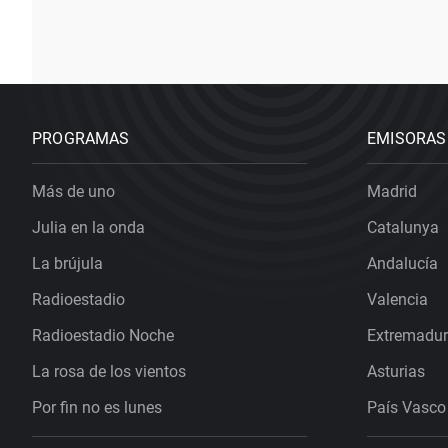
PROGRAMAS
EMISORAS
Más de uno
Madrid
Julia en la onda
Catalunya
La brújula
Andalucía
Radioestadio
Valencia
Radioestadio Noche
Extremadu
La rosa de los vientos
Asturias
Por fin no es lunes
País Vasco