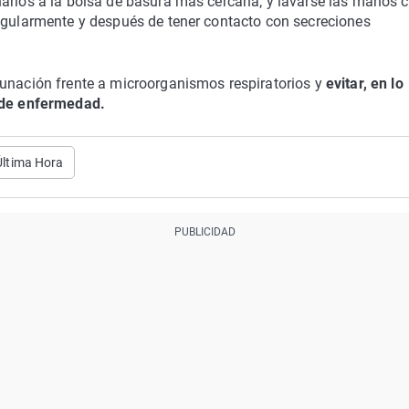
arlos a la bolsa de basura más cercana; y lavarse las manos 
regularmente y después de tener contacto con secreciones
cunación frente a microorganismos respiratorios y
evitar, en lo
s de enfermedad.
Última Hora