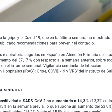
o la gripe y el Covid-19, que en la última semana ha mostrado
publicado recomendaciones para prevenir el contagio.
s respiratorias agudas en España en Atención Primaria se sitú
mento del 37,17 % con respecto a la semana anterior, sobre to
e en el informe semanal 'Vigilancia centinela de Infección
n Hospitales (IRAG): Gripe, COVID-19 y VRS' del Instituto de Sa
ta semana
 positividad a SARS-CoV-2 ha aumentado a 14,3 %
(13,3% en la
13% en la semana previa, lo que supone un aumento del 53,8%
la positividad (15,2% frente al 15,8% de la semana previa).