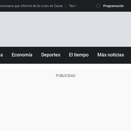
uncionaria que informó de la crisis en Ceuta
"No hay mafias, que no nos engañen": exper
Programación
ña
Economía
Deportes
El tiempo
Más noticias
Fútbol
Sociedad
Baloncesto
Mundo
Tenis
Salud
Motor
Cultura
Ciencia y Tecnología
adrid
Gastronomía
nciana
Medio ambiente