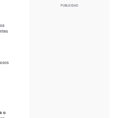
los
antes
casos
s o