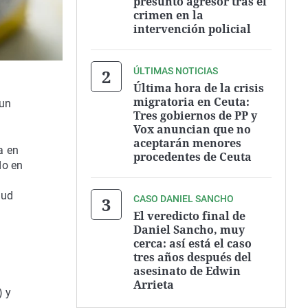
presunto agresor tras el
crimen en la
intervención policial
ÚLTIMAS NOTICIAS
Última hora de la crisis
migratoria en Ceuta:
 un
Tres gobiernos de PP y
Vox anuncian que no
aceptarán menores
a en
procedentes de Ceuta
do en
lud
CASO DANIEL SANCHO
El veredicto final de
Daniel Sancho, muy
cerca: así está el caso
tres años después del
asesinato de Edwin
Arrieta
) y