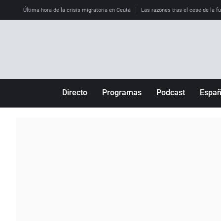
Última hora de la crisis migratoria en Ceuta
Las razones tras el cese de la f
Directo
Programas
Podcast
Espa
Más de uno
Los Perseguidos
Andalucía
Por fin
Malas decisiones
Aragón
Julia en la onda
Expedientes del más allá
Baleares
La brújula
El viaje del Guernica
Cantabria
Radioestadio
Invisibles
Cataluña
Radioestadio noche
Prohibido morirse
Comunidad de M
El colegio invisible
Esto no ha pasado
Comunitat Vale