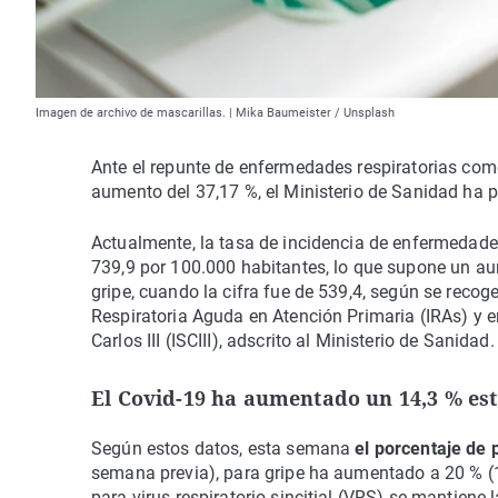
Imagen de archivo de mascarillas. | Mika Baumeister / Unsplash
Ante el repunte de enfermedades respiratorias com
aumento del 37,17 %, el Ministerio de Sanidad ha 
Actualmente, la tasa de incidencia de enfermedade
739,9 por 100.000 habitantes, lo que supone un au
gripe, cuando la cifra fue de 539,4, según se recog
Respiratoria Aguda en Atención Primaria (IRAs) y e
Carlos III (ISCIII), adscrito al Ministerio de Sanidad.
El Covid-19 ha aumentado un 14,3 % es
Según estos datos, esta semana
el porcentaje de
semana previa), para gripe ha aumentado a 20 % (
para virus respiratorio sincitial (VRS) se mantiene 