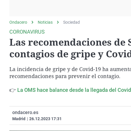
La rosa de los vientos
Caso
Extremadura
Gente viajera
Retornados
Galicia
Ondacero
Noticias
Como el perro y el
Sociedad
Equipo de investigación
La Rioja
gato
CORONAVIRUS
Operación Viuda
Navarra
Las recomendaciones de S
Negra
País Vasco
contagios de gripe y Covi
La incidencia de gripe y de Covid-19 ha aument
recomendaciones para prevenir el contagio.
👉
La OMS hace balance desde la llegada del Covid
ondacero.es
Madrid
|
26.12.2023 17:31