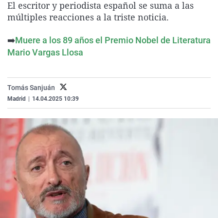
El escritor y periodista español se suma a las
La rosa de los vientos
Caso
Extremadura
Virales
múltiples reacciones a la triste noticia.
Gente viajera
Retornados
Galicia
Televisión
➡️
Muere a los 89 años el Premio Nobel de Literatura
Como el perro y el gat
Equipo de investigaci
La Rioja
Elecciones
Mario Vargas Llosa
Operación Viuda Negr
Navarra
País Vasco
Tomás Sanjuán
Madrid
|
14.04.2025 10:39