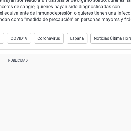
se hayan sometido a un trasplante de órgano sólido, quienes h
nceres de sangre, quienes hayan sido diagnosticadas con
el equivalente de inmunodepresión o quieres tienen una infecc
ndan como "medida de precaución" en personas mayores y frág
a
COVID19
Coronavirus
España
Noticias Última Hor