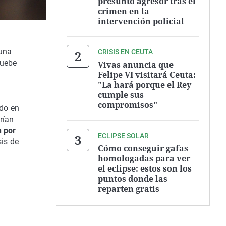
presunto agresor tras el
crimen en la
intervención policial
cuna
CRISIS EN CEUTA
ruebe
Vivas anuncia que
Felipe VI visitará Ceuta:
a
"La hará porque el Rey
cumple sus
compromisos"
ado en
rían
 por
ECLIPSE SOLAR
is de
Cómo conseguir gafas
homologadas para ver
el eclipse: estos son los
puntos donde las
reparten gratis