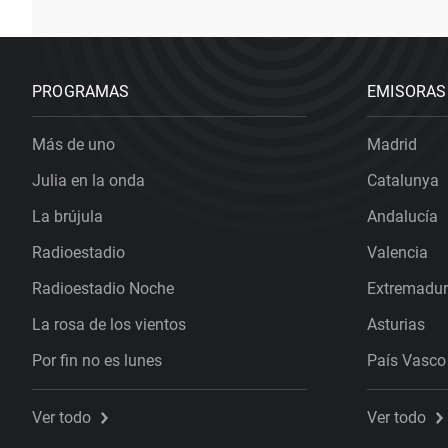
PROGRAMAS
EMISORAS
Más de uno
Madrid
Julia en la onda
Catalunya
La brújula
Andalucía
Radioestadio
Valencia
Radioestadio Noche
Extremadu
La rosa de los vientos
Asturias
Por fin no es lunes
País Vasco
Ver todo
Ver todo