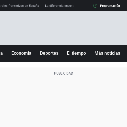
roles fronterizos en España
La diferencia entre observar el eclipse al 99% y al 100%
Programación
ña
Economía
Deportes
El tiempo
Más noticias
Fútbol
Sociedad
Baloncesto
Mundo
Tenis
Salud
Motor
Cultura
Ciencia y Tecnología
adrid
Gastronomía
nciana
Medio ambiente