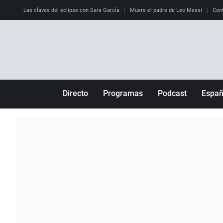
Las claves del eclipse con Sara García
Muere el padre de Leo Messi
Cont
Directo
Programas
Podcast
Espa
Más de uno
Los Perseguidos
Andalucía
Por fin
Malas decisiones
Aragón
Julia en la onda
Expedientes del más allá
Baleares
La brújula
El viaje del Guernica
Cantabria
Radioestadio
Invisibles
Cataluña
Radioestadio noche
Prohibido morirse
Comunidad de M
El colegio invisible
Esto no ha pasado
Comunitat Vale