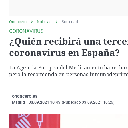
La rosa de los vientos
Caso
Extremadura
Gente viajera
Retornados
Galicia
Ondacero
Noticias
Como el perro y el
Sociedad
Equipo de investigación
La Rioja
gato
CORONAVIRUS
Operación Viuda
Navarra
¿Quién recibirá una terce
Negra
País Vasco
coronavirus en España?
La Agencia Europea del Medicamento ha rechazad
pero la recomienda en personas inmunodeprimi
ondacero.es
Madrid
|
03.09.2021 10:45
(Publicado 03.09.2021 10:26)