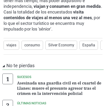
tener más tiempo, más poder adquisitivo e
independencia,
viajan y consumen en gran medida
.
Casi la totalidad de los encuestados
visita
contenidos de viajes al menos una vez al mes
, por
lo que el sector turístico se encuentra muy
impulsado por los 'sénior'.
viajes
consumo
Silver Economy
España
d
No te pierdas
SUCESOS
Asesinada una guardia civil en el cuartel de
Llanes: muere el presunto agresor tras el
crimen en la intervención policial
ÚLTIMAS NOTICIAS