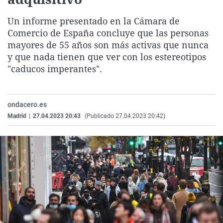
La rosa de los vientos
Caso
Extremadura
Virales
Un informe presentado en la Cámara de
Gente viajera
Retornados
Galicia
Televisión
Comercio de España concluye que las personas
Como el perro y el gat
Equipo de investigaci
La Rioja
Elecciones
mayores de 55 años son más activas que nunca
y que nada tienen que ver con los estereotipos
Operación Viuda Negr
Navarra
"caducos imperantes".
País Vasco
ondacero.es
Madrid
|
27.04.2023 20:43
(Publicado 27.04.2023 20:42)