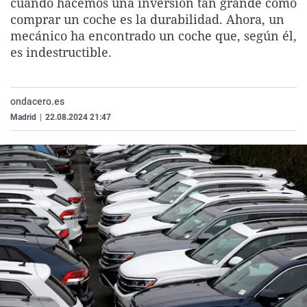
cuando hacemos una inversión tan grande como
La rosa de los vientos
Caso
Extremadura
Virales
comprar un coche es la durabilidad. Ahora, un
mecánico ha encontrado un coche que, según él,
Gente viajera
Retornados
Galicia
Televisión
es indestructible.
Como el perro y el gat
Equipo de investigaci
La Rioja
Elecciones
Operación Viuda Negr
Navarra
ondacero.es
País Vasco
Madrid
|
22.08.2024 21:47