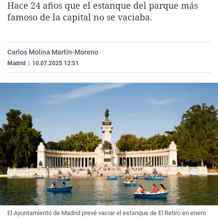
Hace 24 años que el estanque del parque más
La rosa de los vientos
Caso
Extremadura
Virales
famoso de la capital no se vaciaba.
Gente viajera
Retornados
Galicia
Televisión
Como el perro y el gat
Equipo de investigaci
La Rioja
Elecciones
Carlos Molina Martín-Moreno
Operación Viuda Negr
Navarra
Madrid
|
10.07.2025 12:51
País Vasco
El Ayuntamiento de Madrid prevé vaciar el estanque de El Retiro en enero