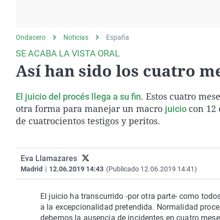
La rosa de los vientos
Caso
Extremadura
Gente viajera
Retornados
Galicia
Ondacero
Noticias
Como el perro y el
España
Equipo de investigación
La Rioja
gato
SE ACABA LA VISTA ORAL
Operación Viuda
Navarra
Así han sido los cuatro me
Negra
País Vasco
. Estos cuatro mes
El juicio del procés llega a su fin
otra forma para manejar un macro
con 12 
juicio
de cuatrocientos testigos y peritos.
Eva Llamazares
Madrid
|
12.06.2019 14:43
(Publicado 12.06.2019 14:41)
El juicio ha transcurrido -por otra parte- como todo
a la excepcionalidad pretendida. Normalidad procesa
debemos la ausencia de incidentes en cuatro meses