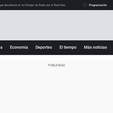
e decidieron el 'no fichaje' de Rodri por el Real Madrid y su 'sí' al Barça
Programación
La llamada de
ña
Economía
Deportes
El tiempo
Más noticias
Fútbol
Sociedad
Baloncesto
Mundo
Tenis
Salud
Motor
Cultura
Ciencia y Tecnología
adrid
Gastronomía
nciana
Medio ambiente