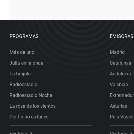
PROGRAMAS
EMISORAS
Más de uno
Madrid
Julia en la onda
Catalunya
La brújula
Andalucía
Radioestadio
Valencia
Radioestadio Noche
Extremadu
La rosa de los vientos
Asturias
Por fin no es lunes
País Vasco
Ver todo
Ver todo