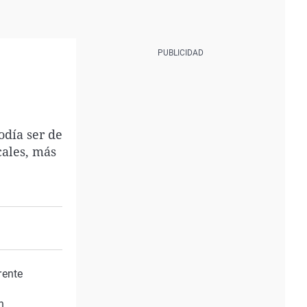
odía ser de
cales, más
rente
n