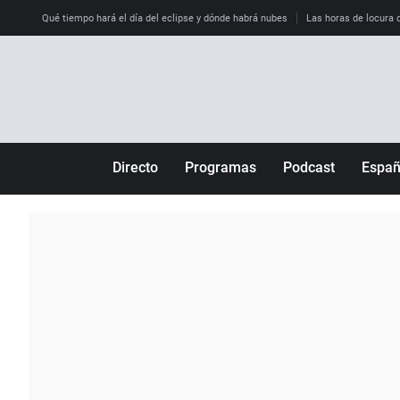
Qué tiempo hará el día del eclipse y dónde habrá nubes
Las horas de locura qu
Directo
Programas
Podcast
Espa
Más de uno
Los Perseguidos
Andalucía
Por fin
Malas decisiones
Aragón
Julia en la onda
Expedientes del más allá
Baleares
La brújula
El viaje del Guernica
Cantabria
Radioestadio
Invisibles
Cataluña
Radioestadio noche
Prohibido morirse
Comunidad de M
El colegio invisible
Esto no ha pasado
Comunitat Vale