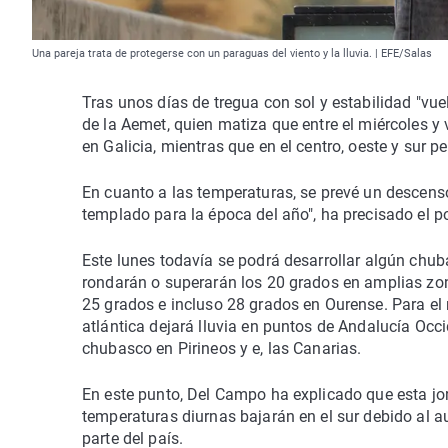
Una pareja trata de protegerse con un paraguas del viento y la lluvia. | EFE/Salas
Tras unos días de tregua con sol y estabilidad "v
de la Aemet, quien matiza que entre el miércoles y
en Galicia, mientras que en el centro, oeste y sur pe
En cuanto a las temperaturas, se prevé un descenso
templado para la época del año", ha precisado el p
Este lunes todavía se podrá desarrollar algún chu
rondarán o superarán los 20 grados en amplias zo
25 grados e incluso 28 grados en Ourense. Para el 
atlántica dejará lluvia en puntos de Andalucía Occid
chubasco en Pirineos y e, las Canarias.
En este punto, Del Campo ha explicado que esta jo
temperaturas diurnas bajarán en el sur debido al 
parte del país.