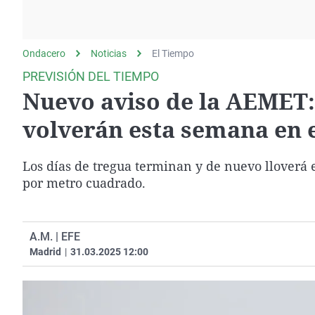
La rosa de los vientos
Caso
Extremadura
Gente viajera
Retornados
Galicia
Ondacero
Noticias
Como el perro y el
El Tiempo
Equipo de investigación
La Rioja
gato
PREVISIÓN DEL TIEMPO
Operación Viuda
Navarra
Nuevo aviso de la AEMET: 
Negra
País Vasco
volverán esta semana en 
Los días de tregua terminan y de nuevo lloverá 
por metro cuadrado.
A.M. | EFE
Madrid
|
31.03.2025 12:00