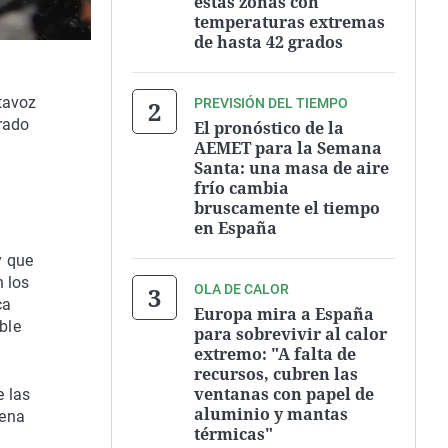
estas zonas con
temperaturas extremas
de hasta 42 grados
tavoz
PREVISIÓN DEL TIEMPO
drado
El pronóstico de la
AEMET para la Semana
Santa: una masa de aire
frío cambia
bruscamente el tiempo
en España
y que
 los
OLA DE CALOR
ca
Europa mira a España
ble
para sobrevivir al calor
extremo: "A falta de
recursos, cubren las
ventanas con papel de
e las
aluminio y mantas
uena
térmicas"