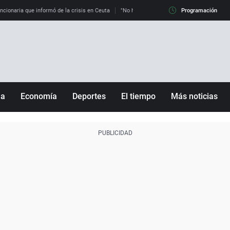
uncionaria que informó de la crisis en Ceuta
"No hay mafias, que no nos engañen": exper
Programación
ña
Economía
Deportes
El tiempo
Más noticias
Fútbol
Sociedad
Baloncesto
Mundo
Tenis
Salud
Motor
Cultura
Ciencia y Tecnología
adrid
Gastronomía
nciana
Medio ambiente