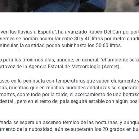
uelven las lluvias a España", ha avanzado Rubén Del Campo, por
 viernes se podrán acumular entre 30 y 40 litros por metro cua
ninsular, la cantidad podría subir hasta los 50-60 litros.
 para los próximos días, aunque, en general, "el ambiente será
ortavoz de la Agencia Estatal de Meteorología (Aemet).
basco en la península con temperaturas que suben claramente 
nas, mientras que en muchas ciudades andaluzas se superarán
martes, sobre todo por la tarde, el acercamiento de una borras
ental , pero en el resto del país seguirá estable con algún posi
rnada se espera un ascenso térmico de las nocturnas, y aunqu
aumento de la nubosidad, aún se superarán los 20 grados en b