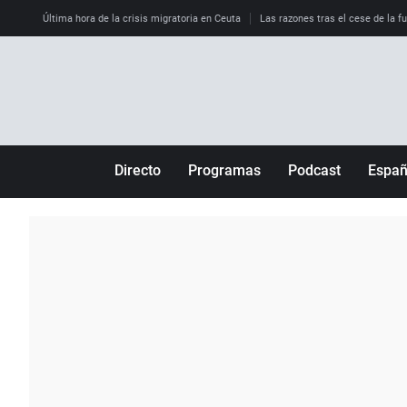
Última hora de la crisis migratoria en Ceuta
Las razones tras el cese de la f
Directo
Programas
Podcast
Espa
Más de uno
Los Perseguidos
Andalucía
Por fin
Malas decisiones
Aragón
Julia en la onda
Expedientes del más allá
Baleares
La brújula
El viaje del Guernica
Cantabria
Radioestadio
Invisibles
Cataluña
Radioestadio noche
Prohibido morirse
Comunidad de M
El colegio invisible
Esto no ha pasado
Comunitat Vale