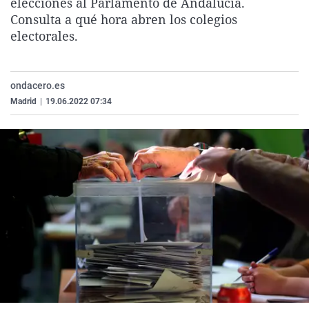
elecciones al Parlamento de Andalucía.
La rosa de los vientos
Caso
Extremadura
Virales
Consulta a qué hora abren los colegios
electorales.
Gente viajera
Retornados
Galicia
Televisión
Como el perro y el gat
Equipo de investigaci
La Rioja
Elecciones
Operación Viuda Negr
Navarra
ondacero.es
Madrid
|
19.06.2022 07:34
País Vasco