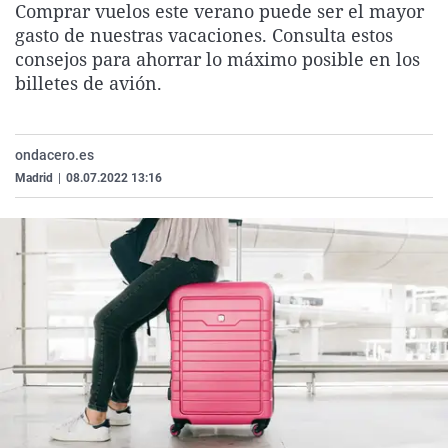
Comprar vuelos este verano puede ser el mayor
La rosa de los vientos
Caso
Extremadura
Virales
gasto de nuestras vacaciones. Consulta estos
Gente viajera
Retornados
Galicia
Televisión
consejos para ahorrar lo máximo posible en los
billetes de avión.
Como el perro y el gat
Equipo de investigaci
La Rioja
Elecciones
Operación Viuda Negr
Navarra
ondacero.es
País Vasco
Madrid
|
08.07.2022 13:16