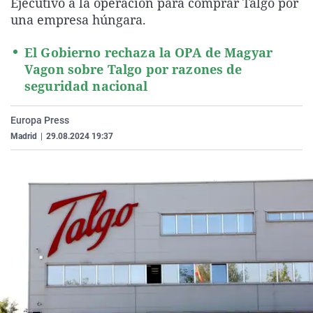
Ejecutivo a la operación para comprar Talgo por
La rosa de los vientos
Caso
Extremadura
Virales
una empresa húngara.
Gente viajera
Retornados
Galicia
Televisión
El Gobierno rechaza la OPA de Magyar
Como el perro y el gat
Equipo de investigaci
La Rioja
Elecciones
Vagon sobre Talgo por razones de
seguridad nacional
Operación Viuda Negr
Navarra
País Vasco
Europa Press
Madrid
|
29.08.2024 19:37