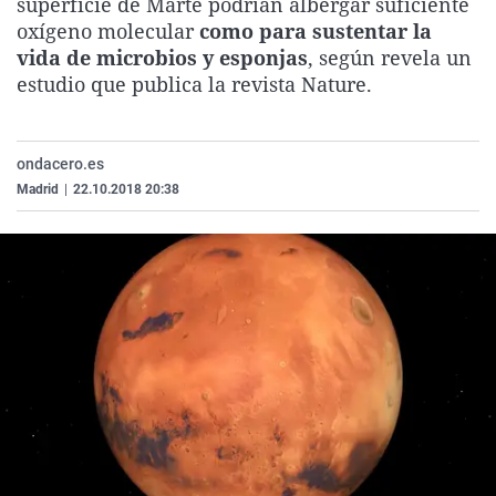
superficie de Marte podrían albergar suficiente
La rosa de los vientos
Caso
Extremadura
Virales
oxígeno molecular
como para sustentar la
vida de microbios y esponjas
, según revela un
Gente viajera
Retornados
Galicia
Televisión
estudio que publica la revista Nature.
Como el perro y el gat
Equipo de investigaci
La Rioja
Elecciones
Operación Viuda Negr
Navarra
ondacero.es
País Vasco
Madrid
|
22.10.2018 20:38