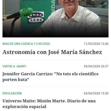
La rosa de los vientos
Caso
Extremadura
Virales
Gente viajera
Retornados
Galicia
Televisión
Como el perro y el gat
Equipo de investigaci
La Rioja
Elecciones
Operación Viuda Negr
Navarra
País Vasco
MAS DE UNO CUENCA 11/05/2026
11/05/2026 13:43
Astronomía con José María Sánchez
VIATGE A «MART»
29/04/2026 20:27
Jennifer García Carrizo: "No tots els científics
porten bata"
DIVULGACIÓN
24/04/2026 13:20
Universo Maite: Misión Marte. Diario de una
exploración espacial