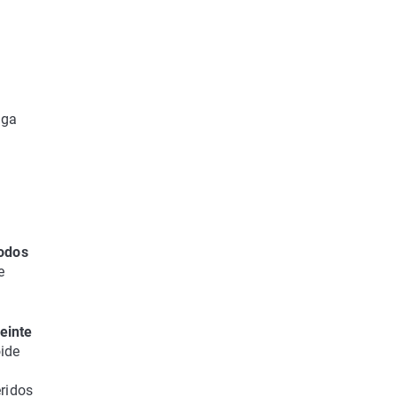
nga
todos
e
einte
oide
ridos