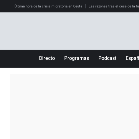
Última hora de la crisis migratoria en Ceuta
Las razones tras el cese de la f
Directo
Programas
Podcast
Espa
Más de uno
Los Perseguidos
Andalucía
Por fin
Malas decisiones
Aragón
Julia en la onda
Expedientes del más allá
Baleares
La brújula
El viaje del Guernica
Cantabria
Radioestadio
Invisibles
Cataluña
Radioestadio noche
Prohibido morirse
Comunidad de M
El colegio invisible
Esto no ha pasado
Comunitat Vale