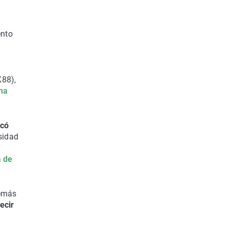
ento
K88),
na
icó
sidad
a de
demás
ecir