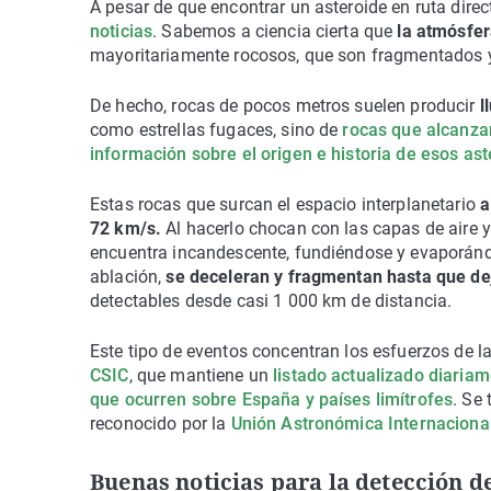
A pesar de que encontrar un asteroide en ruta dire
noticias
. Sabemos a ciencia cierta que
la atmósfer
mayoritariamente rocosos, que son fragmentados y 
De hecho, rocas de pocos metros suelen producir
l
como estrellas fugaces, sino de
rocas que alcanzan
información sobre el origen e historia de esos as
Estas rocas que surcan el espacio interplanetario
a
72 km/s.
Al hacerlo chocan con las capas de aire y
encuentra incandescente, fundiéndose y evaporánd
ablación,
se deceleran y fragmentan hasta que dej
detectables desde casi 1 000 km de distancia.
Este tipo de eventos concentran los esfuerzos de l
CSIC
, que mantiene un
listado actualizado diariam
que ocurren sobre España y países limítrofes
. Se
reconocido por la
Unión Astronómica Internaciona
Buenas noticias para la detección d