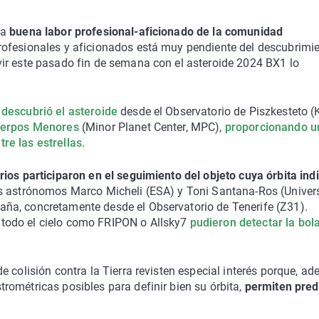
la
buena labor profesional-aficionado de la comunidad
rofesionales y aficionados está muy pendiente del descubrimi
ir este pasado fin de semana con el asteroide 2024 BX1 lo
 descubrió el asteroide
desde el Observatorio de Piszkesteto (
uerpos Menores
(Minor Planet Center, MPC),
proporcionando u
re las estrellas
.
ios participaron en el seguimiento del objeto cuya órbita ind
 astrónomos Marco Micheli (ESA) y Toni Santana-Ros (Univer
ña, concretamente desde el Observatorio de Tenerife (Z31).
todo el cielo como FRIPON o Allsky7
pudieron detectar la bol
 colisión contra la Tierra revisten especial interés porque, a
ométricas posibles para definir bien su órbita,
permiten pred