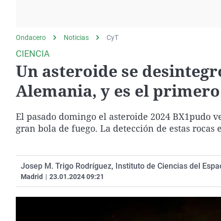
La rosa de los vientos
Caso
Extremadura
Gente viajera
Retornados
Galicia
Ondacero
Noticias
Como el perro y el
CyT
Equipo de investigación
La Rioja
gato
CIENCIA
Operación Viuda
Navarra
Un asteroide se desintegr
Negra
País Vasco
Alemania, y es el primer
El pasado domingo el asteroide 2024 BX1pudo v
gran bola de fuego. La detección de estas rocas 
Josep M. Trigo Rodríguez, Instituto de Ciencias del Espac
Madrid
|
23.01.2024 09:21