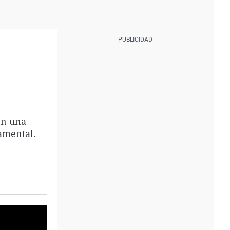
en una
damental.