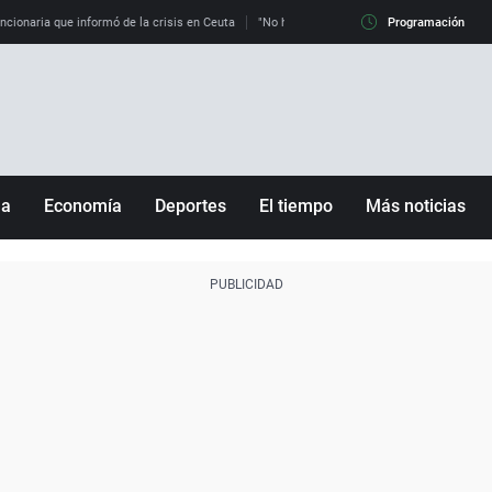
uncionaria que informó de la crisis en Ceuta
"No hay mafias, que no nos engañen": exper
Programación
ña
Economía
Deportes
El tiempo
Más noticias
Fútbol
Sociedad
Baloncesto
Mundo
Tenis
Salud
Motor
Cultura
Ciencia y Tecnología
adrid
Gastronomía
nciana
Medio ambiente