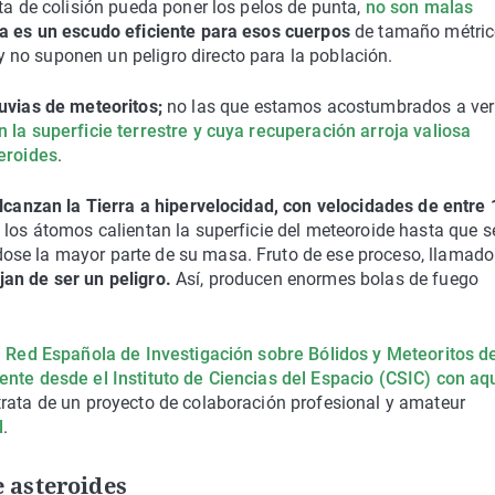
cta de colisión pueda poner los pelos de punta,
no son malas
a es un escudo eficiente para esos cuerpos
de tamaño métric
no suponen un peligro directo para la población.
luvias de meteoritos;
no las que estamos acostumbrados a ver
 la superficie terrestre y cuya recuperación arroja valiosa
teroides
.
lcanzan la Tierra a hipervelocidad, con velocidades de entre 
 los átomos calientan la superficie del meteoroide hasta que s
ose la mayor parte de su masa. Fruto de ese proceso, llamado
an de ser un peligro.
Así, producen enormes bolas de fuego
a
Red Española de Investigación sobre Bólidos y Meteoritos d
ente desde el Instituto de Ciencias del Espacio (CSIC) con aq
 trata de un proyecto de colaboración profesional y
amateur
l
.
e asteroides