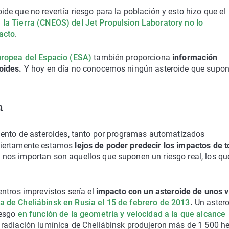
e que no revertía riesgo para la población y esto hizo que el
la Tierra (CNEOS) del Jet Propulsion Laboratory no lo
acto
.
uropea del Espacio (ESA)
también proporciona
información
oides.
Y hoy en día no conocemos ningún asteroide que supo
a
iento de asteroides, tanto por programas automatizados
ciertamente estamos
lejos de poder predecir los impactos de 
os importan son aquellos que suponen un riesgo real, los qu
ntros imprevistos sería el
impacto con un asteroide de unos v
a de Cheliábinsk en Rusia el 15 de febrero de 2013
.
Un aster
iesgo
en función de la geometría y velocidad a la que alcance
 radiación lumínica de Cheliábinsk produjeron más de 1 500 he