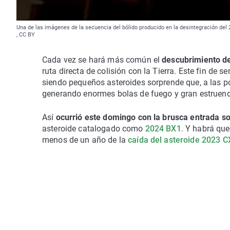
Una de las imágenes de la secuencia del bólido producido en la desintegración del
, CC BY
Cada vez se hará más común el
descubrimiento d
ruta directa de colisión con la Tierra. Este fin de 
siendo pequeños asteroides sorprende que, a las p
generando enormes bolas de fuego y gran estruen
Así
ocurrió este domingo con la brusca entrada s
asteroide catalogado como
2024 BX1
. Y habrá qu
menos de un año de la
caída del asteroide 2023 