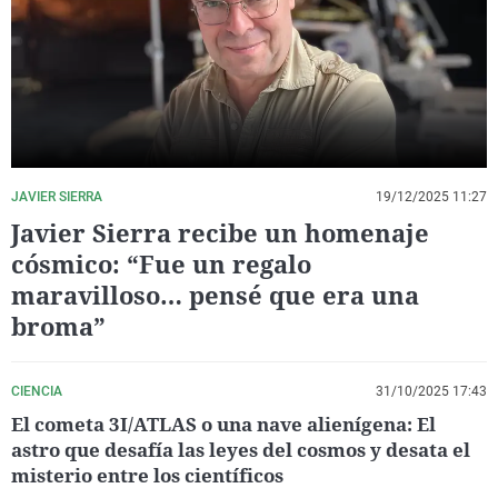
La rosa de los vientos
Caso
Extremadura
Virales
Gente viajera
Retornados
Galicia
Televisión
Como el perro y el gat
Equipo de investigaci
La Rioja
Elecciones
Operación Viuda Negr
Navarra
País Vasco
JAVIER SIERRA
19/12/2025 11:27
Javier Sierra recibe un homenaje
cósmico: “Fue un regalo
maravilloso… pensé que era una
broma”
CIENCIA
31/10/2025 17:43
El cometa 3I/ATLAS o una nave alienígena: El
astro que desafía las leyes del cosmos y desata el
misterio entre los científicos