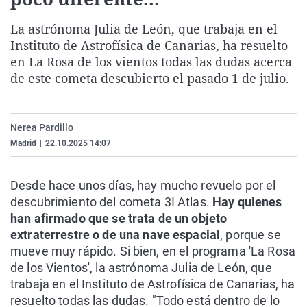
La rosa de los vientos
Caso
Extremadura
Virales
La astrónoma Julia de León, que trabaja en el
Gente viajera
Retornados
Galicia
Televisión
Instituto de Astrofísica de Canarias, ha resuelto
Como el perro y el gat
Equipo de investigaci
La Rioja
Elecciones
en La Rosa de los vientos todas las dudas acerca
de este cometa descubierto el pasado 1 de julio.
Operación Viuda Negr
Navarra
País Vasco
Nerea Pardillo
Madrid
|
22.10.2025 14:07
Desde hace unos días, hay mucho revuelo por el
descubrimiento del cometa 3I Atlas.
Hay quienes
han afirmado que se trata de un objeto
extraterrestre o de una nave espacial
, porque se
mueve muy rápido. Si bien, en el programa 'La Rosa
de los Vientos', la astrónoma Julia de León, que
trabaja en el Instituto de Astrofísica de Canarias, ha
resuelto todas las dudas. "Todo está dentro de lo