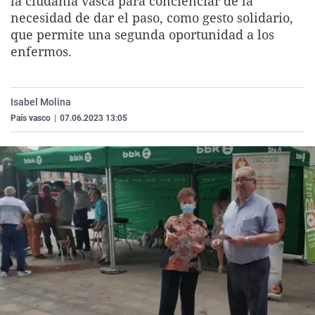
la ciudanía vasca para concienciar de la
La rosa de los vientos
Caso
Extremadura
Virales
necesidad de dar el paso, como gesto solidario,
que permite una segunda oportunidad a los
Gente viajera
Retornados
Galicia
Televisión
enfermos.
Como el perro y el gat
Equipo de investigaci
La Rioja
Elecciones
Operación Viuda Negr
Navarra
Isabel Molina
País Vasco
País vasco
|
07.06.2023 13:05