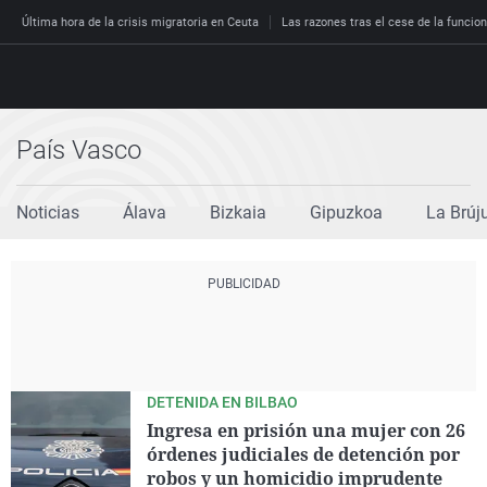
Última hora de la crisis migratoria en Ceuta
Las razones tras el cese de la funcion
País Vasco
Directo
Programas
Noticias
Álava
Bizkaia
Gipuzkoa
La Brúj
Podcast
Más de uno
Los Perseguidos
Andalucía
Fútbol
Sociedad
España
Por fin
Malas decisiones
Aragón
Baloncesto
Mundo
Economía
Julia en la onda
Expedientes del más a
Baleares
Tenis
Salud
Deportes
La brújula
El viaje del Guernica
Cantabria
Motor
Cultura
El tiempo
Radioestadio
Invisibles
Cataluña
Ciencia y Tecnología
DETENIDA EN BILBAO
Más noticias
Ingresa en prisión una mujer con 26
Radioestadio noche
Prohibido morirse
Comunidad de Madrid
Gastronomía
órdenes judiciales de detención por
El colegio invisible
Esto no ha pasado
Comunitat Valenciana
Medio ambiente
robos y un homicidio imprudente