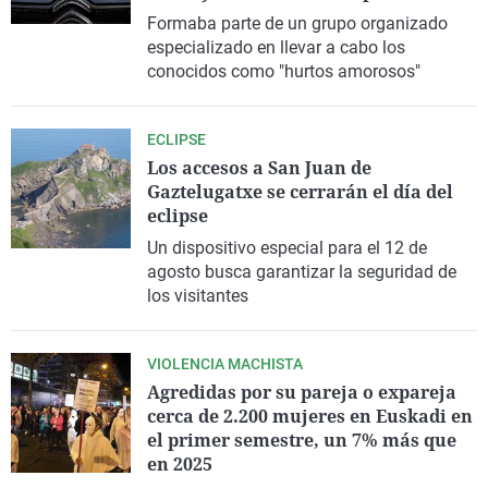
La rosa de los vientos
Caso
Extremadura
Virales
Formaba parte de un grupo organizado
especializado en llevar a cabo los
Gente viajera
Retornados
Galicia
Televisión
conocidos como "hurtos amorosos"
Como el perro y el gat
Equipo de investigaci
La Rioja
Elecciones
Operación Viuda Negr
Navarra
ECLIPSE
Los accesos a San Juan de
País Vasco
Gaztelugatxe se cerrarán el día del
eclipse
Un dispositivo especial para el 12 de
agosto busca garantizar la seguridad de
los visitantes
VIOLENCIA MACHISTA
Agredidas por su pareja o expareja
cerca de 2.200 mujeres en Euskadi en
el primer semestre, un 7% más que
en 2025