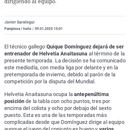
dirigiendo al equipo.
La rosa de los vientos
Caso
Extremadura
Virales
Gente viajera
Retornados
Galicia
Televisión
Javier Saralegui
Como el perro y el gat
Equipo de investigaci
La Rioja
Elecciones
Pamplona / Iruña
|
09.01.2025 15:01
Operación Viuda Negr
Navarra
País Vasco
El técnico gallego
Quique Domínguez dejará de ser
entrenador de Helvetia Anaitasuna
al término de la
presente temporada. La decisión se ha comunicado
este mediodía, con media liga por delante y en la
pretemporada de invierno, debido al parón de la
competición por la disputa del Mundial.
Helvetia Anaitasuna ocupa la
antepenúltima
posición
de la tabla con ocho puntos, tres por
encima del colista y ocho por debajo del sexto
puesto. Esta es una de las temporadas más
complicadas desde que Domínguez dirige al equipo
aunque el juego del conjunto es bueno y
varios