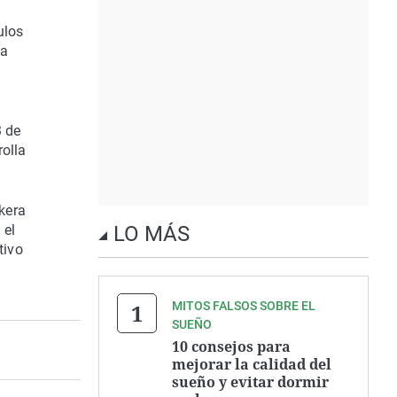
ulos
la
3 de
rolla
skera
 el
LO MÁS
tivo
MITOS FALSOS SOBRE EL
SUEÑO
10 consejos para
mejorar la calidad del
sueño y evitar dormir