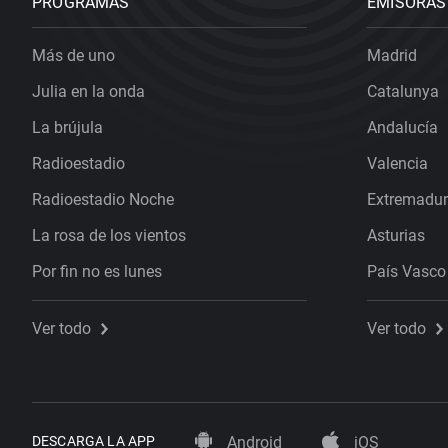
PROGRAMAS
EMISORAS
Más de uno
Madrid
Julia en la onda
Catalunya
La brújula
Andalucía
Radioestadio
Valencia
Radioestadio Noche
Extremadu
La rosa de los vientos
Asturias
Por fin no es lunes
País Vasco
Ver todo
Ver todo
DESCARGA LA APP
Android
iOS