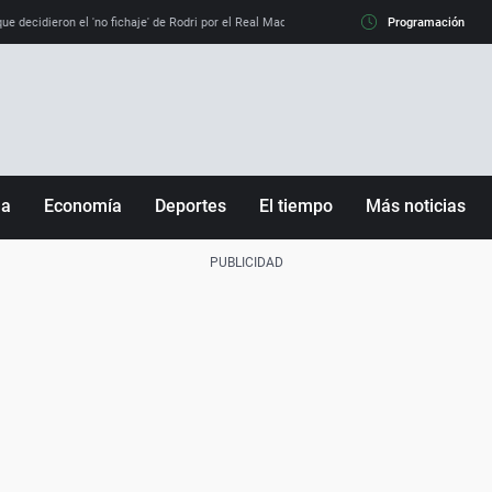
e decidieron el 'no fichaje' de Rodri por el Real Madrid y su 'sí' al Barça
Programación
La llamada de
ña
Economía
Deportes
El tiempo
Más noticias
Fútbol
Sociedad
Baloncesto
Mundo
Tenis
Salud
Motor
Cultura
Ciencia y Tecnología
adrid
Gastronomía
nciana
Medio ambiente