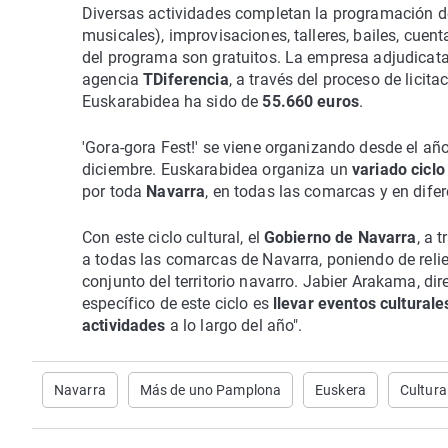
Diversas actividades completan la programación de 
musicales), improvisaciones, talleres, bailes, cue
del programa son gratuitos. La empresa adjudicatari
agencia
TDiferencia
, a través del proceso de licit
Euskarabidea ha sido de
55.660 euros
.
'Gora-gora Fest!' se viene organizando desde el añ
diciembre. Euskarabidea organiza un
variado ciclo
por toda
Navarra
, en todas las comarcas y en difer
Con este ciclo cultural, el
Gobierno de Navarra
, a 
a todas las comarcas de Navarra, poniendo de relie
conjunto del territorio navarro. Jabier Arakama, di
específico de este ciclo es
llevar eventos cultural
actividades
a lo largo del año".
Navarra
Más de uno Pamplona
Euskera
Cultura