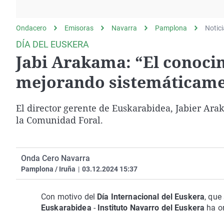
La rosa de los vientos
Caso
Extremadura
Gente viajera
Retornados
Galicia
Ondacero
Emisoras
Navarra
Pamplona
Notic
Como el perro y el
Equipo de investigación
La Rioja
DÍA DEL EUSKERA
gato
Jabi Arakama: “El conoci
Operación Viuda
Navarra
Negra
País Vasco
mejorando sistemáticame
El director gerente de Euskarabidea, Jabier Ara
la Comunidad Foral.
Onda Cero Navarra
Pamplona / Iruña
|
03.12.2024 15:37
Con motivo del
Día Internacional del Euskera
, que
Euskarabidea
-
Instituto Navarro del Euskera
ha or