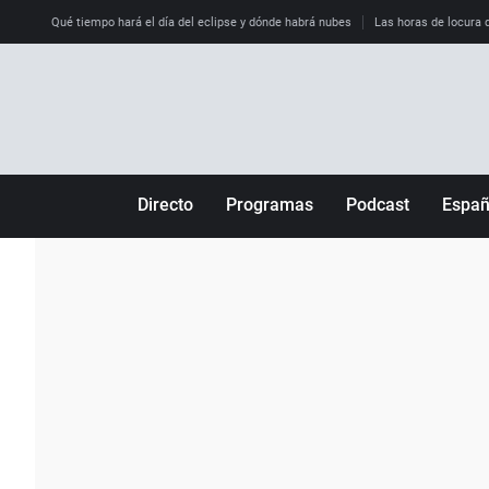
Qué tiempo hará el día del eclipse y dónde habrá nubes
Las horas de locura qu
Directo
Programas
Podcast
Espa
Más de uno
Los Perseguidos
Andalucía
Por fin
Malas decisiones
Aragón
Julia en la onda
Expedientes del más allá
Baleares
La brújula
El viaje del Guernica
Cantabria
Radioestadio
Invisibles
Cataluña
Radioestadio noche
Prohibido morirse
Comunidad de M
El colegio invisible
Esto no ha pasado
Comunitat Vale