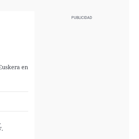
 Euskera en
,
'.