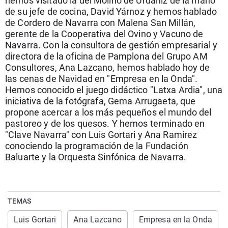
hemos visitado la del Molino de Urdániz de la mano
La rosa de los vientos
Caso
Extremadura
Virales
de su jefe de cocina, David Yárnoz y hemos hablado
de Cordero de Navarra con Malena San Millán,
Gente viajera
Retornados
Galicia
Televisión
gerente de la Cooperativa del Ovino y Vacuno de
Como el perro y el gat
Equipo de investigaci
La Rioja
Elecciones
Navarra. Con la consultora de gestión empresarial y
directora de la oficina de Pamplona del Grupo AM
Operación Viuda Negr
Navarra
Consultores, Ana Lazcano, hemos hablado hoy de
las cenas de Navidad en "Empresa en la Onda".
País Vasco
Hemos conocido el juego didáctico "Latxa Ardia", una
iniciativa de la fotógrafa, Gema Arrugaeta, que
propone acercar a los más pequeños el mundo del
pastoreo y de los quesos. Y hemos terminado en
"Clave Navarra" con Luis Gortari y Ana Ramírez
conociendo la programación de la Fundación
Baluarte y la Orquesta Sinfónica de Navarra.
TEMAS
Luis Gortari
Ana Lazcano
Empresa en la Onda