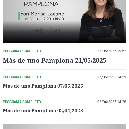
La rosa de los vientos
Caso
Extremadura
Virales
Gente viajera
Retornados
Galicia
Televisión
Como el perro y el gat
Equipo de investigaci
La Rioja
Elecciones
Operación Viuda Negr
Navarra
País Vasco
PROGRAMA COMPLETO
21/05/2025 19:52
Más de uno Pamplona 21/05/2025
PROGRAMA COMPLETO
07/05/2025 14:29
Más de uno Pamplona 07/05/2025
PROGRAMA COMPLETO
02/04/2025 14:28
Más de uno Pamplona 02/04/2025