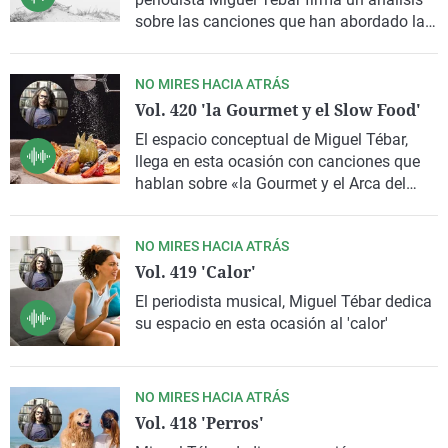
La rosa de los vientos
Caso
Extremadura
Virales
sobre las canciones que han abordado la
figura del «hombre gay», con una
Gente viajera
Retornados
Galicia
Televisión
declaración de intenciones del propio
NO MIRES HACIA ATRÁS
Como el perro y el gat
Equipo de investigaci
La Rioja
Elecciones
presentador de Más de uno Murcia,
Julián
Vol. 420 'la Gourmet y el Slow Food'
Vigara
Operación Viuda Negr
Navarra
El espacio conceptual de Miguel Tébar,
País Vasco
llega en esta ocasión con canciones que
hablan sobre «la Gourmet y el Arca del
Gusto»
NO MIRES HACIA ATRÁS
Vol. 419 'Calor'
El periodista musical, Miguel Tébar dedica
su espacio en esta ocasión al 'calor'
NO MIRES HACIA ATRÁS
Vol. 418 'Perros'