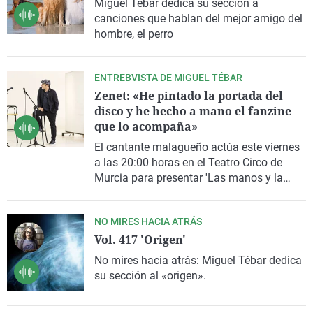
Miguel Tébar dedica su sección a
canciones que hablan del mejor amigo del
hombre, el perro
ENTREBVISTA DE MIGUEL TÉBAR
Zenet: «He pintado la portada del
disco y he hecho a mano el fanzine
que lo acompaña»
El cantante malagueño actúa este viernes
a las 20:00 horas en el
Teatro Circo
de
Murcia
para presentar 'Las manos y la
voz', su séptimo álbum de estudio, en una
entrevista concedida en directo al
NO MIRES HACIA ATRÁS
periodista musical
Miguel Tébar
Vol. 417 'Origen'
No mires hacia atrás:
Miguel Téba
r dedica
su sección al «origen».