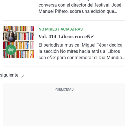
conversa con el director del festival,
José
Manuel Piñero
, sobre una edición que
extiende su programación durante toda la
semana y refuerza el impacto cultural y
NO MIRES HACIA ATRÁS
turístico en la ciudad
Vol. 414 'Libros con eÑe'
El periodista musical
Miguel Tébar
dedica
la sección
No mires hacia atrás
a 'Libros
con eÑe' para conmemorar el Día Mundial
de Libro
siguiente