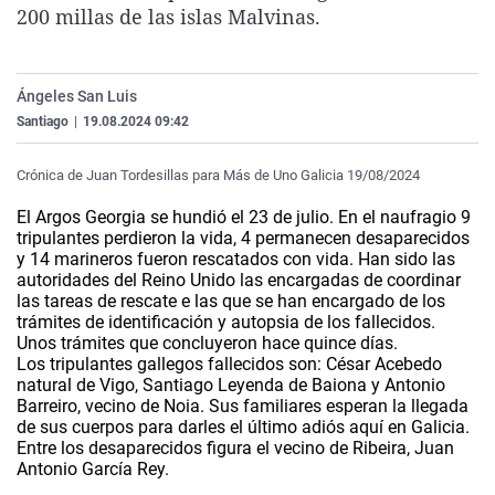
200 millas de las islas Malvinas.
La rosa de los vientos
Caso
Extremadura
Virales
Gente viajera
Retornados
Galicia
Televisión
Como el perro y el gat
Equipo de investigaci
La Rioja
Elecciones
Ángeles San Luis
Santiago
|
19.08.2024 09:42
Operación Viuda Negr
Navarra
País Vasco
Crónica de Juan Tordesillas para Más de Uno Galicia 19/08/2024
El Argos Georgia se hundió el 23 de julio
. En el naufragio 9
tripulantes perdieron la vida, 4 permanecen desaparecidos
y 14 marineros fueron rescatados con vida. Han sido las
autoridades del Reino Unido las encargadas de coordinar
las tareas de rescate e las que se han encargado de los
trámites de identificación y autopsia de los fallecidos.
Unos trámites que concluyeron hace quince días.
Los tripulantes gallegos fallecidos son: César Acebedo
natural de Vigo, Santiago Leyenda de Baiona y Antonio
Barreiro, vecino de Noia. Sus familiares esperan la llegada
de sus cuerpos para darles el último adiós aquí en Galicia.
Entre los desaparecidos figura el vecino de Ribeira, Juan
Antonio García Rey.