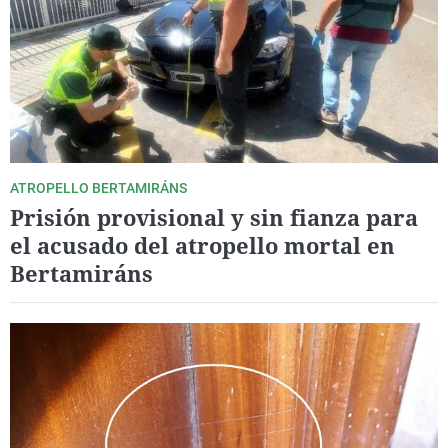
La rosa de los vientos
Caso
Extremadura
Virales
Gente viajera
Retornados
Galicia
Televisión
Como el perro y el gat
Equipo de investigaci
La Rioja
Elecciones
Operación Viuda Negr
Navarra
País Vasco
ATROPELLO BERTAMIRÁNS
Prisión provisional y sin fianza para
el acusado del atropello mortal en
Bertamiráns