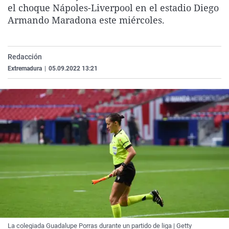
el choque Nápoles-Liverpool en el estadio Diego
La rosa de los vientos
Caso
Extremadura
Virales
Armando Maradona este miércoles.
Gente viajera
Retornados
Galicia
Televisión
Como el perro y el gat
Equipo de investigaci
La Rioja
Elecciones
Redacción
Operación Viuda Negr
Navarra
Extremadura
|
05.09.2022 13:21
País Vasco
La colegiada Guadalupe Porras durante un partido de liga | Getty