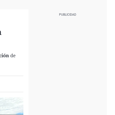
n
ación
de