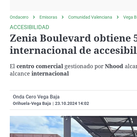
La rosa de los vientos
Caso
Extremadura
Gente viajera
Retornados
Galicia
Ondacero
Emisoras
Comunidad Valenciana
Vega B
Como el perro y el
Equipo de investigación
La Rioja
ACCESIBILIDAD
gato
Zenia Boulevard obtiene 5 
Operación Viuda
Navarra
Negra
País Vasco
internacional de accesibi
El
centro comercial
gestionado por
Nhood
alca
alcance
internacional
Onda Cero Vega Baja
Orihuela-Vega Baja
|
23.10.2024 14:02