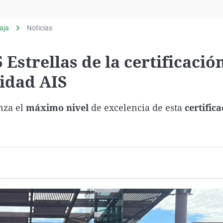
Virales
Televisión
aja
Noticias
Elecciones
Estrellas de la certificació
lidad AIS
nza el
máximo nivel
de excelencia de esta
certific