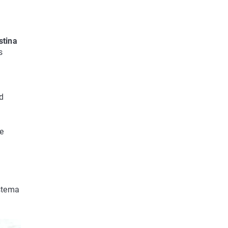
stina
s
l
d
e
istema