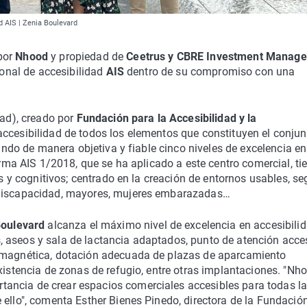
ad AIS | Zenia Boulevard
por
Nhood
y propiedad de
Ceetrus y CBRE Investment Manag
ional de accesibilidad
AIS
dentro de su compromiso con una
dad), creado por
Fundación para la Accesibilidad y la
 accesibilidad de todos los elementos que constituyen el conjun
tando de manera objetiva y fiable cinco niveles de excelencia en
Norma AIS 1/2018, que se ha aplicado a este centro comercial, ti
es y cognitivos; centrado en la creación de entornos usables, s
n discapacidad, mayores, mujeres embarazadas…
Boulevard
alcanza el máximo nivel de excelencia en accesibilid
res, aseos y sala de lactancia adaptados, punto de atención acce
n magnética, dotación adecuada de plazas de aparcamiento
existencia de zonas de refugio, entre otras implantaciones. "Nh
ancia de crear espacios comerciales accesibles para todas l
 ello", comenta Esther Bienes Pinedo, directora de la Fundació