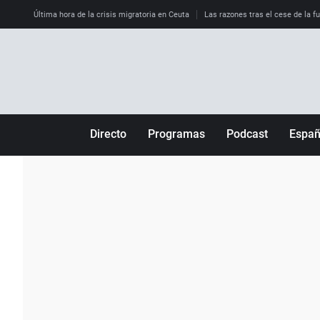
Última hora de la crisis migratoria en Ceuta
Las razones tras el cese de la f
Directo
Programas
Podcast
Espa
Más de uno
Los Perseguidos
Andalucía
Por fin
Malas decisiones
Aragón
Julia en la onda
Expedientes del más allá
Baleares
La brújula
El viaje del Guernica
Cantabria
Radioestadio
Invisibles
Cataluña
Radioestadio noche
Prohibido morirse
Comunidad de M
El colegio invisible
Esto no ha pasado
Comunitat Vale