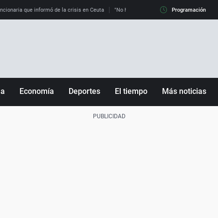
uncionaria que informó de la crisis en Ceuta
"No hay mafias, que no nos engañen": exper
Programación
ña
Economía
Deportes
El tiempo
Más noticias
Fútbol
Sociedad
Baloncesto
Mundo
Tenis
Salud
Motor
Cultura
Ciencia y Tecnología
adrid
Gastronomía
nciana
Medio ambiente