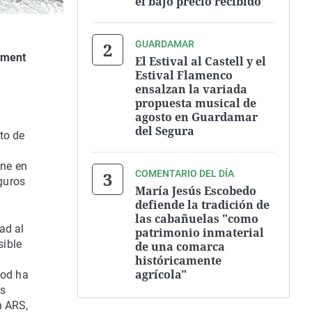
el bajo precio recibido
GUARDAMAR
ement
El Estival al Castell y el
Estival Flamenco
ensalzan la variada
propuesta musical de
agosto en Guardamar
del Segura
to de
ene en
COMENTARIO DEL DÍA
eguros
María Jesús Escobedo
defiende la tradición de
las cabañuelas "como
ad al
patrimonio inmaterial
sible
de una comarca
históricamente
agrícola"
ood ha
as
n ARS,