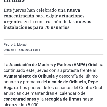
La rosa de los vientos
Caso
Extremadura
Virales
Este jueves han celebrado una
nueva
Gente viajera
Retornados
Galicia
Televisión
concentración
para exigir
actuaciones
Como el perro y el gat
Equipo de investigaci
La Rioja
Elecciones
urgentes
en la construcción de las
nuevas
instalaciones para 70 usuarios
Operación Viuda Negr
Navarra
País Vasco
Pedro J. Llorach
Orihuela
|
14.03.2024 15:11
La
Asociación de Madres y Padres (AMPA) Oriol
ha
continuado este jueves con su protesta frente al
Ayuntamiento de Orihuela
y desconfía del último
anuncio y promesa del
alcalde de Orihuela, Pepe
Vegara
. Los padres de los usuarios del Centro Oriol
anuncian que mantendrán el calendario de
concentraciones
y la
recogida de firmas
hasta
alcanzar las 5.000.