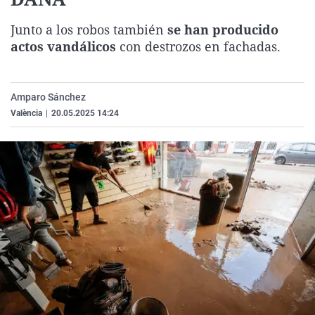
La rosa de los vientos
Caso
Extremadura
Virales
Junto a los robos también
se han producido
Gente viajera
Retornados
Galicia
Televisión
actos vandálicos
con destrozos en fachadas.
Como el perro y el gat
Equipo de investigaci
La Rioja
Elecciones
Operación Viuda Negr
Navarra
Amparo Sánchez
País Vasco
València
|
20.05.2025 14:24