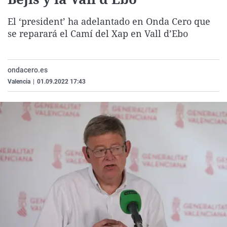
La rosa de los vientos
Caso
Extremadura
Virales
El ‘president’ ha adelantado en Onda Cero que
Gente viajera
Retornados
Galicia
Televisión
se reparará el Camí del Xap en Vall d’Ebo
Como el perro y el gat
Equipo de investigaci
La Rioja
Elecciones
Operación Viuda Negr
Navarra
ondacero.es
País Vasco
Valencia
|
01.09.2022 17:43