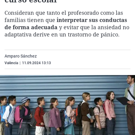
La rosa de los vientos
Caso
Extremadura
Virales
Consideran que tanto el profesorado como las
Gente viajera
Retornados
Galicia
Televisión
familias tienen que
interpretar sus conductas
Como el perro y el gat
Equipo de investigaci
La Rioja
Elecciones
de forma adecuada
y evitar que la ansiedad no
adaptativa derive en un trastorno de pánico.
Operación Viuda Negr
Navarra
País Vasco
Amparo Sánchez
València
|
11.09.2024 13:13