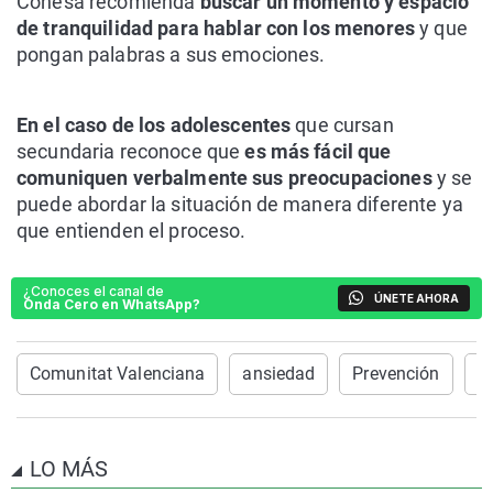
Conesa recomienda
buscar un momento y espacio
de tranquilidad para hablar con los menores
y que
pongan palabras a sus emociones.
En el caso de los adolescentes
que cursan
secundaria reconoce que
es más fácil que
comuniquen verbalmente sus preocupaciones
y se
puede abordar la situación de manera diferente ya
que entienden el proceso.
¿Conoces el canal de
ÚNETE AHORA
Onda Cero en WhatsApp?
Comunitat Valenciana
ansiedad
Prevención
O
LO MÁS